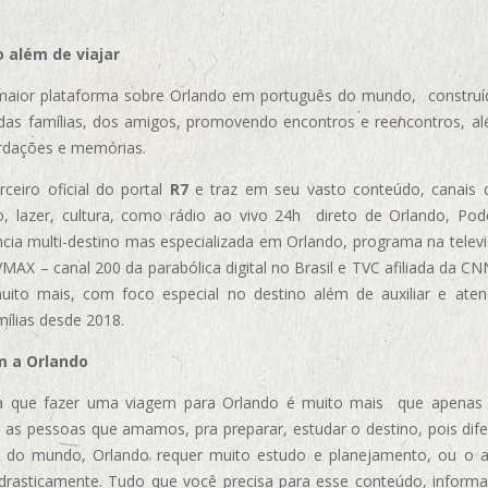
 além de viajar
aior plataforma sobre Orlando em português do mundo, construída
das famílias, dos amigos, promovendo encontros e reencontros, al
rdações e memórias.
ceiro oficial do portal
R7
e traz em seu vasto conteúdo, canais 
, lazer, cultura, como rádio ao vivo 24h direto de Orlando, Podc
cia multi-destino mas especializada em Orlando, programa na televi
AX – canal 200 da parabólica digital no Brasil e TVC afiliada da CN
uito mais, com foco especial no destino além de auxiliar e aten
mílias desde 2018.
m a Orlando
 que fazer uma viagem para Orlando é muito mais que apenas vi
 as pessoas que amamos, pra preparar, estudar o destino, pois dif
s do mundo, Orlando requer muito estudo e planejamento, ou o 
 drasticamente. Tudo que você precisa para esse conteúdo, informa