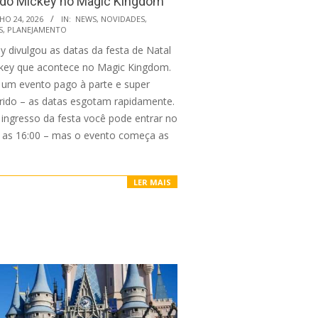
 do Mickey no Magic Kingdom
HO 24, 2026
IN:
NEWS
,
NOVIDADES
,
S
,
PLANEJAMENTO
y divulgou as datas da festa de Natal
key que acontece no Magic Kingdom.
é um evento pago à parte e super
rido – as datas esgotam rapidamente.
ingresso da festa você pode entrar no
 as 16:00 – mas o evento começa as
LER MAIS