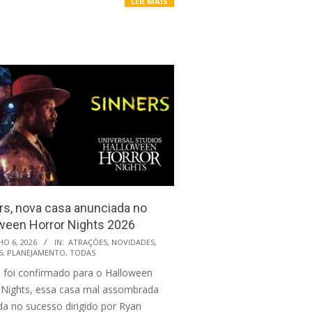
LER MAIS
rs, nova casa anunciada no
ween Horror Nights 2026
HO 6, 2026
IN:
ATRAÇÕES
,
NOVIDADES
,
S
,
PLANEJAMENTO
,
TODAS
s foi confirmado para o Halloween
 Nights, essa casa mal assombrada
da no sucesso dirigido por Ryan