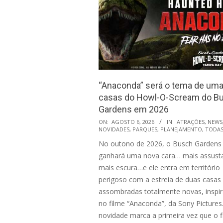
“Anaconda” será o tema de uma
casas do Howl-O-Scream do B
Gardens em 2026
2026-
ON:
AGOSTO 6, 2026
IN:
ATRAÇÕES
,
NEWS
NOVIDADES
,
PARQUES
,
PLANEJAMENTO
,
TODA
08-
No outono de 2026, o Busch Gardens
06
ganhará uma nova cara… mais assust
mais escura…e ele entra em território
perigoso com a estreia de duas casas
assombradas totalmente novas, inspi
no filme “Anaconda”, da Sony Pictures
novidade marca a primeira vez que o f