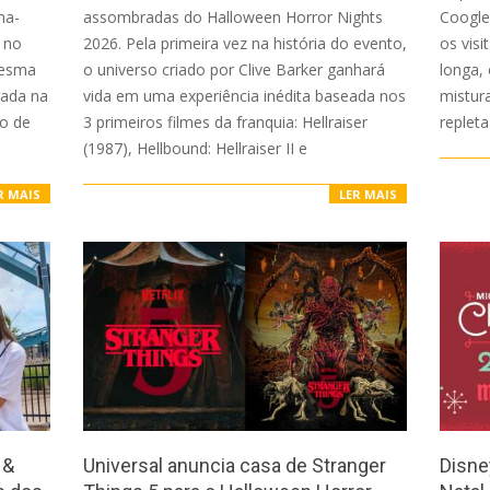
ha-
assombradas do Halloween Horror Nights
Coogle
á no
2026. Pela primeira vez na história do evento,
os vis
mesma
o universo criado por Clive Barker ganhará
longa,
ada na
vida em uma experiência inédita baseada nos
mistur
ão de
3 primeiros filmes da franquia: Hellraiser
repleta
(1987), Hellbound: Hellraiser II e
R MAIS
LER MAIS
 &
Universal anuncia casa de Stranger
Disne