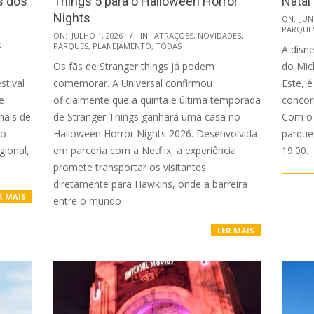
s dos
Things 5 para o Halloween Horror
Natal
Nights
2026-
ON:
JUN
PARQUE
2026-
06-
ON:
JULHO 1, 2026
IN:
ATRAÇÕES
,
NOVIDADES
,
S
PARQUES
,
PLANEJAMENTO
,
TODAS
A disne
07-
24
Os fãs de Stranger things já podem
do Mic
01
stival
comemorar. A Universal confirmou
Este, 
e
oficialmente que a quinta e última temporada
concor
nais de
de Stranger Things ganhará uma casa no
Com o 
 o
Halloween Horror Nights 2026. Desenvolvida
parque
gional,
em parceria com a Netflix, a experiência
19:00.
promete transportar os visitantes
diretamente para Hawkins, onde a barreira
R MAIS
entre o mundo
LER MAIS