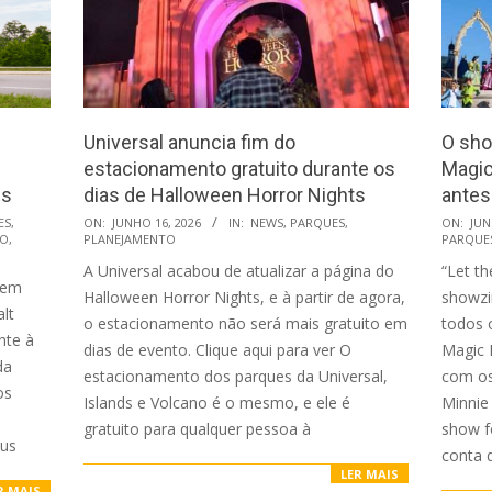
Universal anuncia fim do
O sho
estacionamento gratuito durante os
Magic
is
dias de Halloween Horror Nights
antes
2026-
2026-
ES
,
ON:
JUNHO 16, 2026
IN:
NEWS
,
PARQUES
,
ON:
JUN
TO
,
PLANEJAMENTO
PARQUE
06-
06-
A Universal acabou de atualizar a página do
“Let t
16
16
 em
Halloween Horror Nights, e à partir de agora,
showzi
lt
o estacionamento não será mais gratuito em
todos o
nte à
dias de evento. Clique aqui para ver O
Magic 
da
estacionamento dos parques da Universal,
com os
os
Islands e Volcano é o mesmo, e ele é
Minnie
gratuito para qualquer pessoa à
show f
bus
conta 
LER MAIS
R MAIS