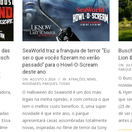
 das
SeaWorld traz a franquia de terror “Eu
Busch
usch
sei o que vocês fizeram no verão
Lion 
passado” para o Howl-O-Scream
2026-
ON:
JUL
PARQUE
deste ano
07-
,
S
O Busc
2026-
23
ON:
AGOSTO 3, 2026
IN:
ATRAÇÕES
,
NEWS
,
NOVIDADES
,
PARQUES
,
TODAS
novida
08-
adora,
O Halloween do Seaworld é um dos mais
& Hyen
03
legais na minha opinião, e com certeza o que
que se
tem o melhor custo benefício. E, uma super
(25 de
radas
novidade é que este ano, o parque
de ser 
. Essa
apresentará casas assombradas totalmente
antes d
ilme
novas, inspiradas no filme de terror da Sony