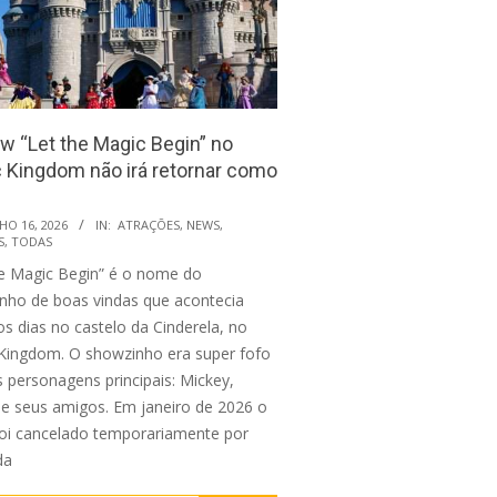
w “Let the Magic Begin” no
 Kingdom não irá retornar como
HO 16, 2026
IN:
ATRAÇÕES
,
NEWS
,
S
,
TODAS
he Magic Begin” é o nome do
nho de boas vindas que acontecia
s dias no castelo da Cinderela, no
Kingdom. O showzinho era super fofo
 personagens principais: Mickey,
 e seus amigos. Em janeiro de 2026 o
oi cancelado temporariamente por
da