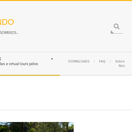
NDO
Search
ORRISOS...
S
DOWNLOADS
FAQ
Sobre
das e virtual tours pelos
Nós