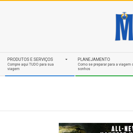
Skip
to
content
Secondary
PRODUTOS E SERVIÇOS
PLANEJAMENTO
Navigation
Compre aqui TUDO para sua
Como se preparar para a viagem 
viagem
sonhos
Menu