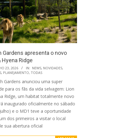
 Gardens apresenta o novo
& Hyena Ridge
HO 23, 2026
IN:
NEWS
,
NOVIDADES
,
S
,
PLANEJAMENTO
,
TODAS
h Gardens anunciou uma super
de para os fãs da vida selvagem: Lion
a Ridge, um habitat totalmente novo
rá inaugurado oficialmente no sábado
 julho) e o MD1 teve a oportunidade
um dos primeiros a visitar o local
e sua abertura oficial