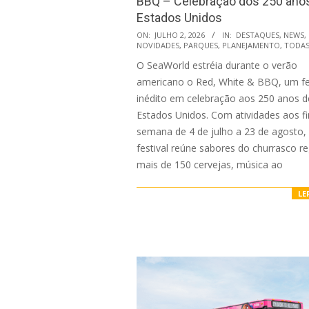
BBQ – Celebração dos 250 ano
Estados Unidos
2026-
ON:
JULHO 2, 2026
IN:
DESTAQUES
,
NEWS
,
NOVIDADES
,
PARQUES
,
PLANEJAMENTO
,
TODA
07-
O SeaWorld estréia durante o verão
02
americano o Red, White & BBQ, um fe
inédito em celebração aos 250 anos d
Estados Unidos. Com atividades aos fi
semana de 4 de julho a 23 de agosto,
festival reúne sabores do churrasco re
mais de 150 cervejas, música ao
LE