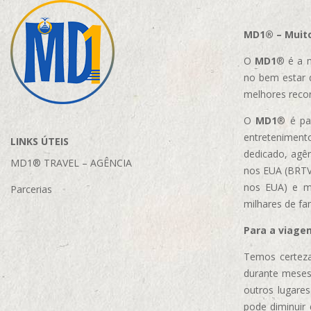
MD1® – Muito
O
MD1
® é a m
no bem estar 
melhores reco
O
MD1
® é par
entretenimento
LINKS ÚTEIS
dedicado, agên
MD1® TRAVEL – AGÊNCIA
nos EUA (BRTVM
nos EUA)
e m
Parcerias
milhares de fa
Para a viage
Temos certeza
durante meses
outros lugare
pode diminuir