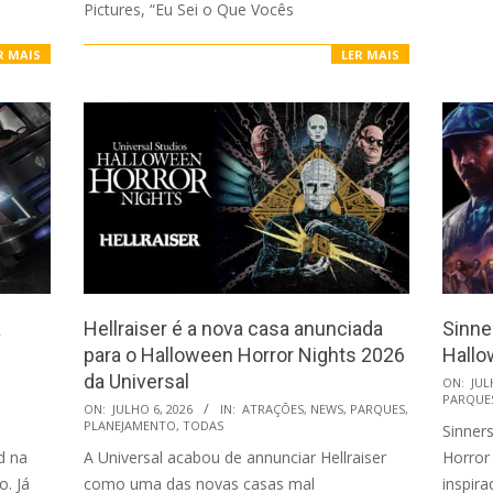
Pictures, “Eu Sei o Que Vocês
R MAIS
LER MAIS
a
Hellraiser é a nova casa anunciada
Sinne
para o Halloween Horror Nights 2026
Hallo
da Universal
2026-
ON:
JUL
PARQUE
2026-
07-
ON:
JULHO 6, 2026
IN:
ATRAÇÕES
,
NEWS
,
PARQUES
,
PLANEJAMENTO
,
TODAS
Sinner
07-
06
d na
A Universal acabou de annunciar Hellraiser
Horror
06
o. Já
como uma das novas casas mal
inspira