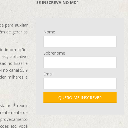
SE INSCREVA NO MD1
 para auxiliar
ém de gerar as
Nome
de informação,
Sobrenome
ast, aplicativo
são no Brasil e
N no canal 55.9
Email
der milhares e
ajar. É reunir
erentemente de
aproveitamento
ções etc, você