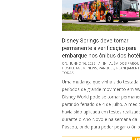
Disney Springs deve tornar
permanente a verificação para
embarque nos ônibus dos hoté
2026-
ON:
JUNHO 16, 2026
IN:
ALÉM DOS PARQU
HOSPEDAGEM
,
NEWS
,
PARQUES
,
PLANEJAMEN
06-
TODAS
16
Uma mudança que vinha sido testada
períodos de grande movimento em Wa
Disney World pode se tornar permane
partir do feriado de 4 de julho. A medi
havia sido aplicada em testes realizad
durante o Ano Novo e na semana da
Páscoa, onde para poder pegar o ôni
LE