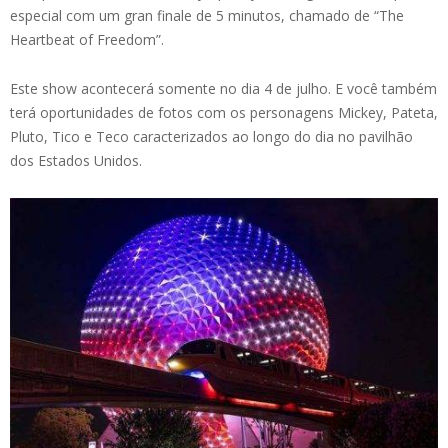
especial com um gran finale de 5 minutos, chamado de “The
Heartbeat of Freedom”.
Este show acontecerá somente no dia 4 de julho. E você também
terá oportunidades de fotos com os personagens Mickey, Pateta,
Pluto, Tico e Teco caracterizados ao longo do dia no pavilhão
dos Estados Unidos.