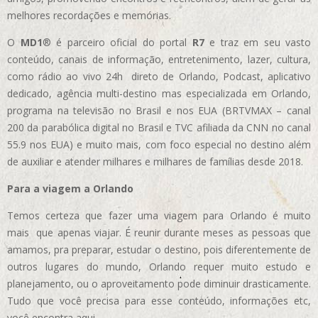
melhores recordações e memórias.
O
MD1
® é parceiro oficial do portal
R7
e traz em seu vasto
conteúdo, canais de informação, entretenimento, lazer, cultura,
como rádio ao vivo 24h direto de Orlando, Podcast, aplicativo
dedicado, agência multi-destino mas especializada em Orlando,
programa na televisão no Brasil e nos EUA (BRTVMAX – canal
200 da parabólica digital no Brasil e TVC afiliada da CNN no canal
55.9 nos EUA)
e muito mais, com foco especial no destino além
de auxiliar e atender milhares e milhares de famílias desde 2018.
Para a viagem a Orlando
Temos certeza que fazer uma viagem para Orlando é muito
mais que apenas viajar. É reunir durante meses as pessoas que
amamos, pra preparar, estudar o destino, pois diferentemente de
outros lugares do mundo, Orlando requer muito estudo e
planejamento, ou o aproveitamento pode diminuir drasticamente.
Tudo que você precisa para esse conteúdo, informações etc,
você encontra aqui.