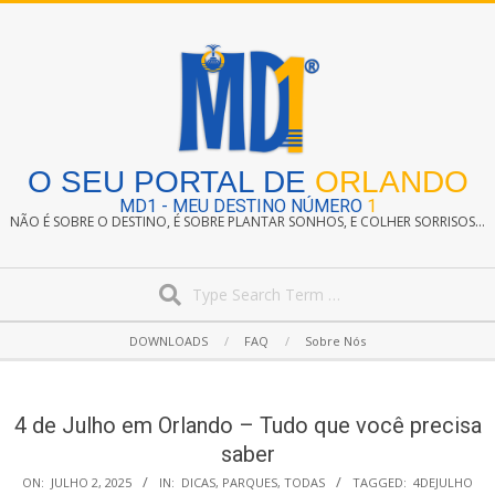
Skip
to
content
O SEU PORTAL DE
ORLANDO
MD1 - MEU DESTINO NÚMERO
1
NÃO É SOBRE O DESTINO, É SOBRE PLANTAR SONHOS, E COLHER SORRISOS...
Search
Secondary
DOWNLOADS
FAQ
Sobre Nós
Navigation
Menu
4 de Julho em Orlando – Tudo que você precisa
saber
ON:
JULHO 2, 2025
IN:
DICAS
,
PARQUES
,
TODAS
TAGGED:
4DEJULHO