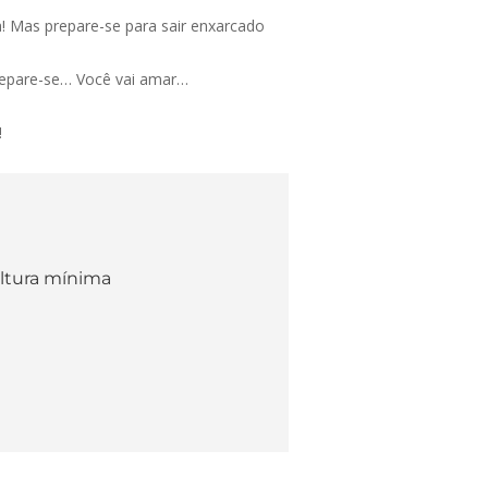
a! Mas prepare-se para sair enxarcado
epare-se… Você vai amar…
!
altura mínima