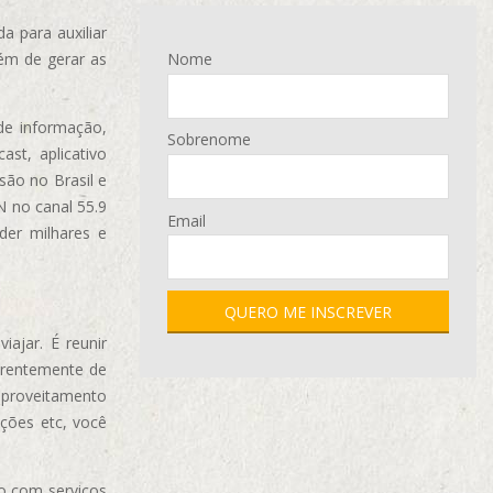
 para auxiliar
ém de gerar as
Nome
de informação,
Sobrenome
ast, aplicativo
são no Brasil e
N no canal 55.9
Email
der milhares e
ajar. É reunir
erentemente de
aproveitamento
ções etc, você
o com serviços