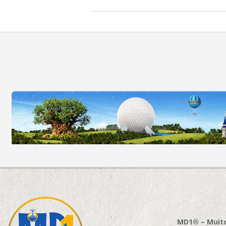
2020-
12-
26
MD1® – Muito