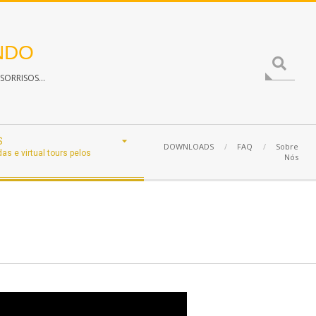
NDO
Search
ORRISOS...
S
DOWNLOADS
FAQ
Sobre
das e virtual tours pelos
Nós