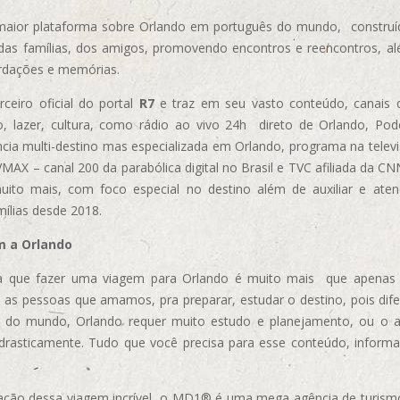
aior plataforma sobre Orlando em português do mundo, construída
das famílias, dos amigos, promovendo encontros e reencontros, al
rdações e memórias.
ceiro oficial do portal
R7
e traz em seu vasto conteúdo, canais 
, lazer, cultura, como rádio ao vivo 24h direto de Orlando, Podc
cia multi-destino mas especializada em Orlando, programa na televi
AX – canal 200 da parabólica digital no Brasil e TVC afiliada da CN
uito mais, com foco especial no destino além de auxiliar e aten
mílias desde 2018.
m a Orlando
 que fazer uma viagem para Orlando é muito mais que apenas vi
 as pessoas que amamos, pra preparar, estudar o destino, pois dif
s do mundo, Orlando requer muito estudo e planejamento, ou o 
 drasticamente. Tudo que você precisa para esse conteúdo, informa
ização dessa viagem incrível, o MD1® é uma mega agência de turism