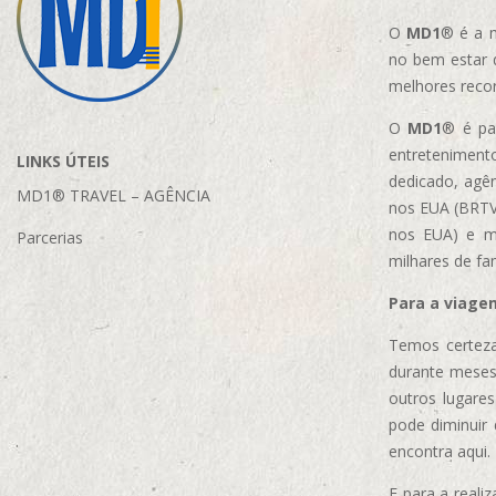
O
MD1
® é a m
no bem estar 
melhores reco
O
MD1
® é par
entretenimento
LINKS ÚTEIS
dedicado, agên
MD1® TRAVEL – AGÊNCIA
nos EUA (BRTVM
nos EUA)
e m
Parcerias
milhares de fa
Para a viage
Temos certeza
durante meses
outros lugare
pode diminuir
encontra aqui.
E para a real