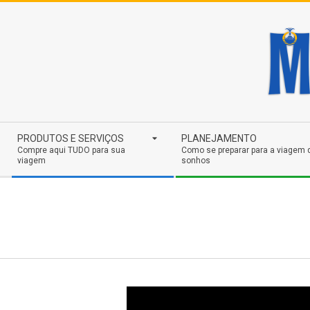
Skip
to
content
Secondary
PRODUTOS E SERVIÇOS
PLANEJAMENTO
Navigation
Compre aqui TUDO para sua
Como se preparar para a viagem 
viagem
sonhos
Menu