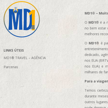
MD1® – Muito
O
MD1
® é a m
no bem estar 
melhores reco
O
MD1
® é par
entretenimento
LINKS ÚTEIS
dedicado, agên
MD1® TRAVEL – AGÊNCIA
nos EUA (BRTVM
nos EUA)
e m
Parcerias
milhares de fa
Para a viage
Temos certeza
durante meses
outros lugare
pode diminuir