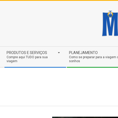
Skip
to
content
Secondary
PRODUTOS E SERVIÇOS
PLANEJAMENTO
Navigation
Compre aqui TUDO para sua
Como se preparar para a viagem 
viagem
sonhos
Menu