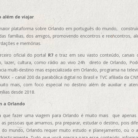
 além de viajar
aior plataforma sobre Orlando em português do mundo, construída
das famílias, dos amigos, promovendo encontros e reencontros, al
rdações e memórias.
ceiro oficial do portal
R7
e traz em seu vasto conteúdo, canais 
, lazer, cultura, como rádio ao vivo 24h direto de Orlando, Podc
cia multi-destino mas especializada em Orlando, programa na televi
AX – canal 200 da parabólica digital no Brasil e TVC afiliada da CN
uito mais, com foco especial no destino além de auxiliar e aten
mílias desde 2018.
m a Orlando
 que fazer uma viagem para Orlando é muito mais que apenas vi
 as pessoas que amamos, pra preparar, estudar o destino, pois dif
s do mundo, Orlando requer muito estudo e planejamento, ou o 
 drasticamente. Tudo que você precisa para esse conteúdo, informa