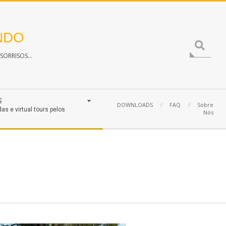
NDO
Search
ORRISOS...
S
DOWNLOADS
FAQ
Sobre
das e virtual tours pelos
Nós