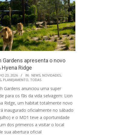
 Gardens apresenta o novo
& Hyena Ridge
HO 23, 2026
IN:
NEWS
,
NOVIDADES
,
S
,
PLANEJAMENTO
,
TODAS
h Gardens anunciou uma super
de para os fãs da vida selvagem: Lion
a Ridge, um habitat totalmente novo
rá inaugurado oficialmente no sábado
 julho) e o MD1 teve a oportunidade
um dos primeiros a visitar o local
e sua abertura oficial