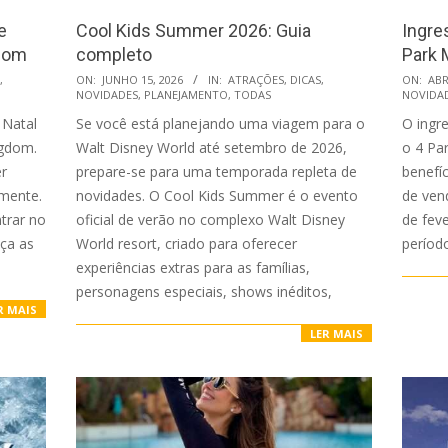
e
Cool Kids Summer 2026: Guia
Ingre
gdom
completo
Park 
2026-
2026-
,
ON:
JUNHO 15, 2026
IN:
ATRAÇÕES
,
DICAS
,
ON:
ABR
NOVIDADES
,
PLANEJAMENTO
,
TODAS
NOVIDA
06-
04-
 Natal
Se você está planejando uma viagem para o
O ingr
15
20
ngdom.
Walt Disney World até setembro de 2026,
o 4 Pa
er
prepare-se para uma temporada repleta de
benefí
amente.
novidades. O Cool Kids Summer é o evento
de vend
trar no
oficial de verão no complexo Walt Disney
de fev
ça as
World resort, criado para oferecer
períod
experiências extras para as famílias,
personagens especiais, shows inéditos,
R MAIS
LER MAIS