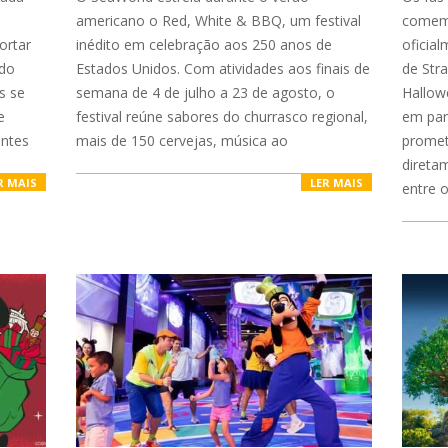
americano o Red, White & BBQ, um festival
comemo
ortar
inédito em celebração aos 250 anos de
oficia
 do
Estados Unidos. Com atividades aos finais de
de Str
s se
semana de 4 de julho a 23 de agosto, o
Hallow
e
festival reúne sabores do churrasco regional,
em parc
antes
mais de 150 cervejas, música ao
promet
direta
R MAIS
LER MAIS
entre 