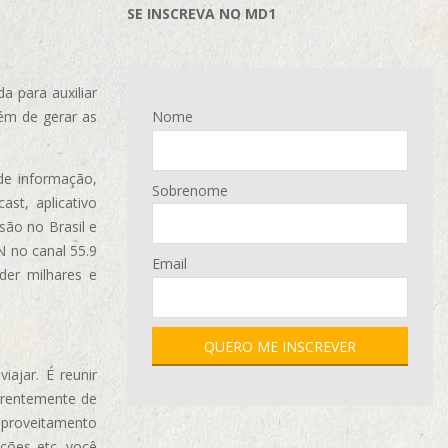
SE INSCREVA NO MD1
 para auxiliar
ém de gerar as
Nome
de informação,
Sobrenome
ast, aplicativo
são no Brasil e
N no canal 55.9
Email
der milhares e
ajar. É reunir
erentemente de
aproveitamento
ções etc, você