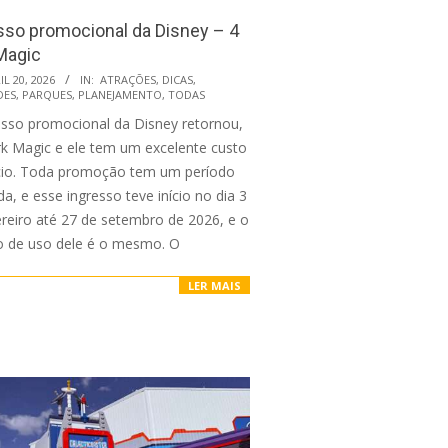
sso promocional da Disney – 4
Magic
IL 20, 2026
IN:
ATRAÇÕES
,
DICAS
,
DES
,
PARQUES
,
PLANEJAMENTO
,
TODAS
esso promocional da Disney retornou,
rk Magic e ele tem um excelente custo
cio. Toda promoção tem um período
a, e esse ingresso teve início no dia 3
ereiro até 27 de setembro de 2026, e o
o de uso dele é o mesmo. O
LER MAIS