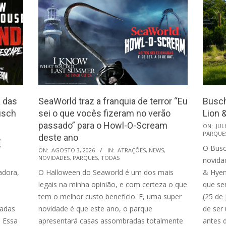
 das
SeaWorld traz a franquia de terror “Eu
Busch
usch
sei o que vocês fizeram no verão
Lion 
passado” para o Howl-O-Scream
2026-
ON:
JUL
PARQUE
deste ano
07-
,
S
O Busc
2026-
23
ON:
AGOSTO 3, 2026
IN:
ATRAÇÕES
,
NEWS
,
NOVIDADES
,
PARQUES
,
TODAS
novida
08-
adora,
O Halloween do Seaworld é um dos mais
& Hyen
03
legais na minha opinião, e com certeza o que
que se
tem o melhor custo benefício. E, uma super
(25 de
radas
novidade é que este ano, o parque
de ser 
. Essa
apresentará casas assombradas totalmente
antes d