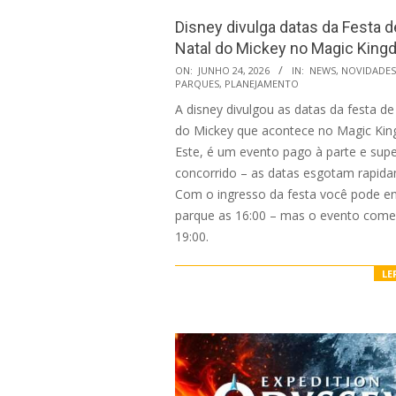
Disney divulga datas da Festa d
Natal do Mickey no Magic Kin
2026-
ON:
JUNHO 24, 2026
IN:
NEWS
,
NOVIDADES
PARQUES
,
PLANEJAMENTO
06-
A disney divulgou as datas da festa de
24
do Mickey que acontece no Magic Ki
Este, é um evento pago à parte e sup
concorrido – as datas esgotam rapid
Com o ingresso da festa você pode en
parque as 16:00 – mas o evento come
19:00.
LE