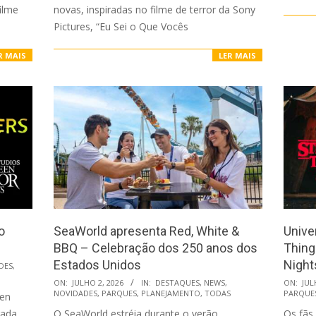
ilme
novas, inspiradas no filme de terror da Sony
Pictures, “Eu Sei o Que Vocês
R MAIS
LER MAIS
o
SeaWorld apresenta Red, White &
Unive
BBQ – Celebração dos 250 anos dos
Thing
Estados Unidos
Night
DES
,
2026-
2026-
ON:
JULHO 2, 2026
IN:
DESTAQUES
,
NEWS
,
ON:
JUL
NOVIDADES
,
PARQUES
,
PLANEJAMENTO
,
TODAS
PARQUE
een
07-
07-
rada
O SeaWorld estréia durante o verão
Os fãs
02
01