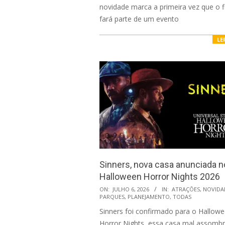
novidade marca a primeira vez que o f
fará parte de um evento
LE
Sinners, nova casa anunciada n
Halloween Horror Nights 2026
2026-
ON:
JULHO 6, 2026
IN:
ATRAÇÕES
,
NOVIDA
PARQUES
,
PLANEJAMENTO
,
TODAS
07-
Sinners foi confirmado para o Hallow
06
Horror Nights, essa casa mal assomb