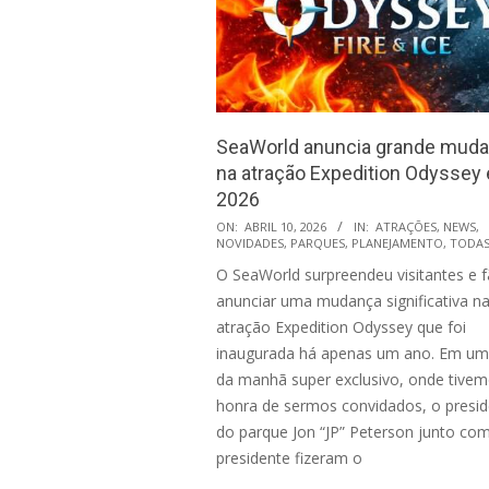
SeaWorld anuncia grande mud
na atração Expedition Odyssey
2026
2026-
ON:
ABRIL 10, 2026
IN:
ATRAÇÕES
,
NEWS
,
NOVIDADES
,
PARQUES
,
PLANEJAMENTO
,
TODA
04-
O SeaWorld surpreendeu visitantes e 
10
anunciar uma mudança significativa n
atração Expedition Odyssey que foi
inaugurada há apenas um ano. Em um
da manhã super exclusivo, onde tivem
honra de sermos convidados, o presi
do parque Jon “JP” Peterson junto com
presidente fizeram o