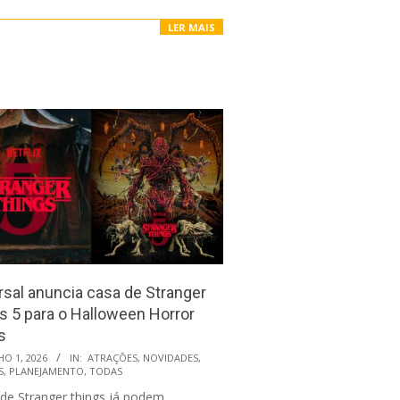
LER MAIS
rsal anuncia casa de Stranger
s 5 para o Halloween Horror
s
HO 1, 2026
IN:
ATRAÇÕES
,
NOVIDADES
,
S
,
PLANEJAMENTO
,
TODAS
 de Stranger things já podem