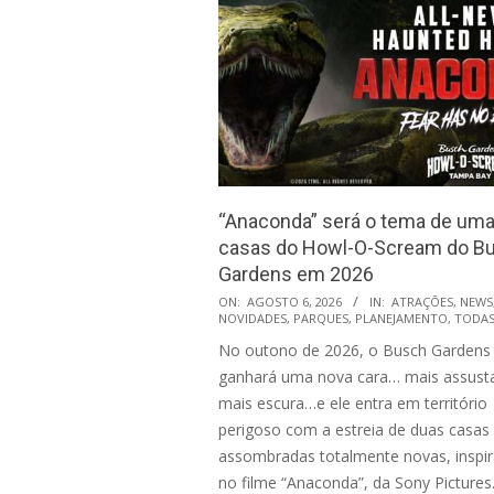
“Anaconda” será o tema de uma
casas do Howl-O-Scream do B
Gardens em 2026
2026-
ON:
AGOSTO 6, 2026
IN:
ATRAÇÕES
,
NEWS
NOVIDADES
,
PARQUES
,
PLANEJAMENTO
,
TODA
08-
No outono de 2026, o Busch Gardens
06
ganhará uma nova cara… mais assust
mais escura…e ele entra em território
perigoso com a estreia de duas casas
assombradas totalmente novas, inspi
no filme “Anaconda”, da Sony Pictures