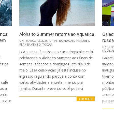
ança
Aloha to Summer retorna ao Aquatica
Galac
 em
2026-
russa
ON:
MARÇO 13, 2026
IN:
NOVIDADES
,
PARQUES
,
PLANEJAMENTO
,
TODAS
03-
2026-
ON:
FEV
NOVIDA
O Aquatica já entrou no clima tropical e está
13
02-
S
celebrando o Aloha to Summer aos finais de
Galact
27
fãs ao
semana (sábados e domingos) até dia 3 de
indoor
a
maio. Essa celebração já está inclusa no
inaugu
ingresso regular do parque e conta com
tivemo
 café
várias atividades e entretenimento pra
montan
os a
família. Durante o evento você poderá
públic
dente
aconte
LER MAIS
 o vice
parque