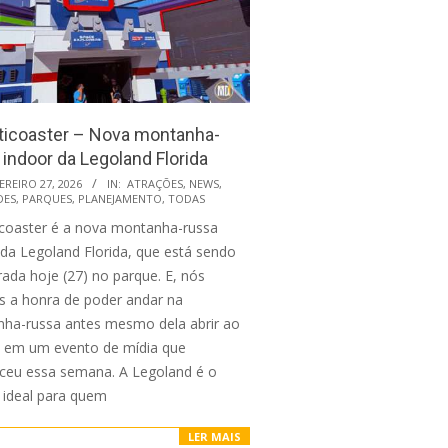
ticoaster – Nova montanha-
 indoor da Legoland Florida
EREIRO 27, 2026
IN:
ATRAÇÕES
,
NEWS
,
DES
,
PARQUES
,
PLANEJAMENTO
,
TODAS
icoaster é a nova montanha-russa
 da Legoland Florida, que está sendo
rada hoje (27) no parque. E, nós
s a honra de poder andar na
ha-russa antes mesmo dela abrir ao
o em um evento de mídia que
ceu essa semana. A Legoland é o
 ideal para quem
LER MAIS