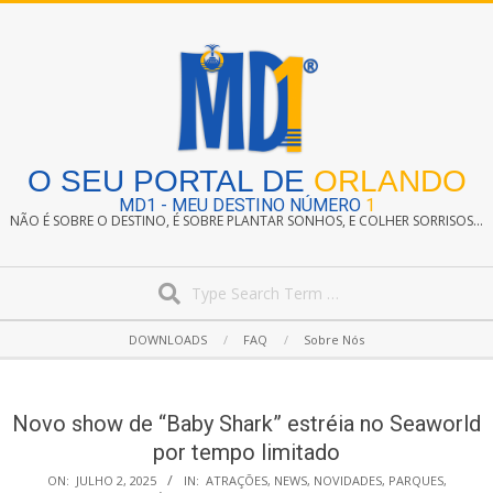
Skip
to
content
O SEU PORTAL DE
ORLANDO
MD1 - MEU DESTINO NÚMERO
1
NÃO É SOBRE O DESTINO, É SOBRE PLANTAR SONHOS, E COLHER SORRISOS...
Search
Secondary
DOWNLOADS
FAQ
Sobre Nós
Navigation
Menu
Novo show de “Baby Shark” estréia no Seaworld
por tempo limitado
ON:
JULHO 2, 2025
IN:
ATRAÇÕES
,
NEWS
,
NOVIDADES
,
PARQUES
,