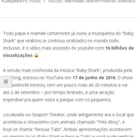
PLANEJAMENTO
,
TODAS
TAGGED:
BABYSHARK
,
SEAPORTTHEATER
,
SEAWORLD
Todo papai e mamãe certamente já ouviu a musiquinha do “Baby
Shark” que viralizou (e continua viralizado) no mundo todo.
Inclusive, é o vídeo mais assistido do youtube com
16 bilhões de
visualizações
A versão mais conhecida da música “Baby Shark”, produzida pela
Pinkfong, estreou no YouTube em
17 de junho de 2016
. O show
do SeaWorld estreou, tem um pouco mais de 20 minutos e vai
até 2 de setembro – por tempo limitado, e uma atração
imperdível pra quem visita o parque com os pequenos.
Localizado no Seaport Theater, onde antigamente era o local que
acontecia o showzinho com animais chamado “Pets Ahoy”, e
hoje se chama “Rescue Tails”. Ambas apresentações acontecem
no mesmo local (Baby Shark e Rescue Tails) e você pode verificar