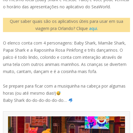
o horário das apresentações no aplicativo do SeaWorld.
Quer saber quais são os aplicativos úteis para usar em sua
viagem pra Orlando? Clique
aqui
.
O elenco conta com 4 personagens: Baby Shark, Mamãe Shark,
Papai Shark e a Raposinha Rosa Pinkfong e três dançarinos. O
palco é todo lindo, colorido e conta com interação através de
uma tela com outros animais marinhos. As crianças se divertem
muito, cantam, dançam e é a coisinha mais fofa.
Se prepare para ficar com a musiquinha na cabeça por algumas
horas (ou até mesmo dias!)
Baby Shark do-do-do-do-do-do…