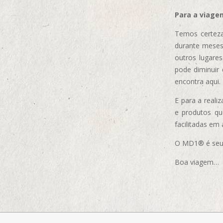
Para a viage
Temos certeza
durante meses
outros lugare
pode diminuir
encontra aqui.
E para a real
e produtos q
facilitadas em
O MD1® é seu m
Boa viagem…