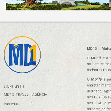
MD1® – Muito
O
MD1
® é a m
no bem estar 
melhores reco
O
MD1
® é par
entretenimento
LINKS ÚTEIS
dedicado, agên
MD1® TRAVEL – AGÊNCIA
nos EUA (BRTVM
nos EUA)
e m
Parcerias
milhares de fa