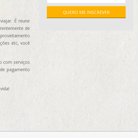
ajar. É reunir
erentemente de
aproveitamento
ções etc, você
o com serviços
 de pagamento
vida!