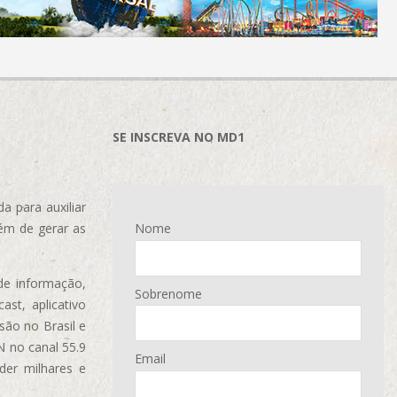
SE INSCREVA NO MD1
 para auxiliar
ém de gerar as
Nome
de informação,
Sobrenome
ast, aplicativo
são no Brasil e
N no canal 55.9
Email
der milhares e