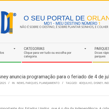
O SEU PORTAL DE
ORLA
MD1 - MEU DESTINO NÚMERO
1
NÃO É SOBRE O DESTINO, É SOBRE PLANTAR SONHOS, E COLHER S
CATEGORIAS
PARQUE
dos
Clique para ver tudo ou escolha por
Dicas rápi
categoria.
parques
sney anuncia programação para o feriado de 4 de ju
 2025
IN:
NEWS
,
PARQUES
,
PLANEJAMENTO
TAGGED:
4DEJULHO
,
DISNEY
,
IN
s importante dos Estados Unidos, que é o dia da Independência. A cid