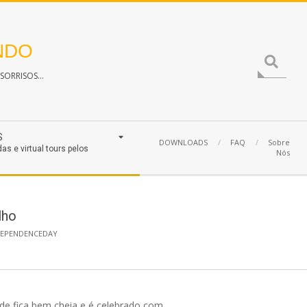
NDO
Search
ORRISOS...
S
DOWNLOADS
FAQ
Sobre
das e virtual tours pelos
Nós
lho
DEPENDENCEDAY
ade fica bem cheia e é celebrado com