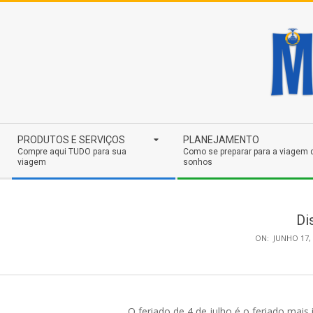
Skip
to
content
Secondary
PRODUTOS E SERVIÇOS
PLANEJAMENTO
Navigation
Compre aqui TUDO para sua
Como se preparar para a viagem 
viagem
sonhos
Menu
Di
ON:
JUNHO 17,
O feriado de 4 de julho é o feriado mai