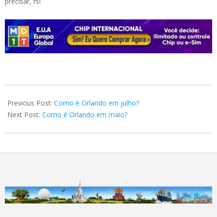
precisar, rs!
2025-
01-
Previous Post:
Como é Orlando em julho?
03
Next Post:
Como é Orlando em maio?