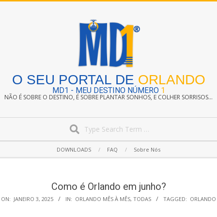
Skip
to
content
O SEU PORTAL DE
ORLANDO
MD1 - MEU DESTINO NÚMERO
1
NÃO É SOBRE O DESTINO, É SOBRE PLANTAR SONHOS, E COLHER SORRISOS...
Search
Secondary
DOWNLOADS
FAQ
Sobre Nós
Navigation
Menu
Como é Orlando em junho?
ON:
JANEIRO 3, 2025
IN:
ORLANDO MÊS À MÊS
,
TODAS
TAGGED:
ORLANDO