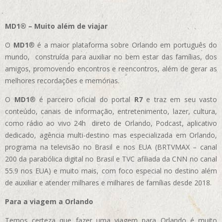
MD1® – Muito além de viajar
O
MD1
® é a maior plataforma sobre Orlando em português do
mundo, construída para auxiliar no bem estar das famílias, dos
amigos, promovendo encontros e reencontros, além de gerar as
melhores recordações e memórias.
O
MD1
® é parceiro oficial do portal
R7
e traz em seu vasto
conteúdo, canais de informação, entretenimento, lazer, cultura,
como rádio ao vivo 24h direto de Orlando, Podcast, aplicativo
dedicado, agência multi-destino mas especializada em Orlando,
programa na televisão no Brasil e nos EUA (BRTVMAX – canal
200 da parabólica digital no Brasil e TVC afiliada da CNN no canal
55.9 nos EUA)
e muito mais, com foco especial no destino além
de auxiliar e atender milhares e milhares de famílias desde 2018.
Para a viagem a Orlando
Temos certeza que fazer uma viagem para Orlando é muito