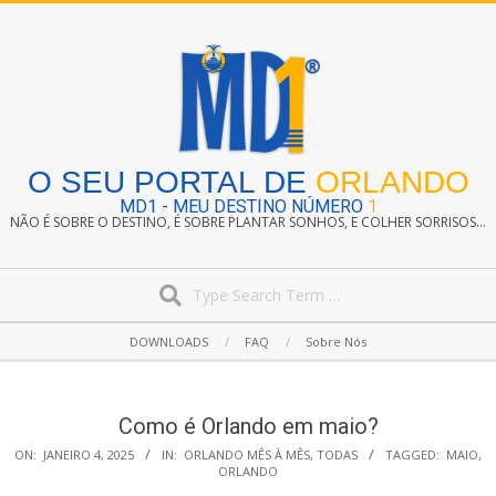
Skip
to
content
O SEU PORTAL DE
ORLANDO
MD1 - MEU DESTINO NÚMERO
1
NÃO É SOBRE O DESTINO, É SOBRE PLANTAR SONHOS, E COLHER SORRISOS...
Search
Secondary
DOWNLOADS
FAQ
Sobre Nós
Navigation
Menu
Como é Orlando em maio?
ON:
JANEIRO 4, 2025
IN:
ORLANDO MÊS À MÊS
,
TODAS
TAGGED:
MAIO
,
ORLANDO