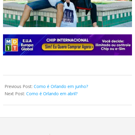
2025-
01-
Previous Post:
Como é Orlando em junho?
04
Next Post:
Como é Orlando em abril?