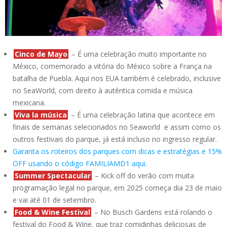
Cinco de Mayo
– É uma celebração muito importante no
México, comemorado a vitória do México sobre a França na
batalha de Puebla. Aqui nos EUA também é celebrado, inclusive
no SeaWorld, com direito à autêntica comida e música
mexicana.
Viva la música
– É uma celebração latina que acontece em
finais de semanas selecionados no Seaworld e assim como os
outros festivais do parque, já está incluso no ingresso regular.
Garanta os roteiros dos parques com dicas e estratégias e 15%
OFF usando o código FAMILIAMD1 aqui.
Summer Spectacular
– Kick off do verão com muita
programação legal no parque, em 2025 começa dia 23 de maio
e vai até 01 de setembro.
Food & Wine Festival
– No Busch Gardens está rolando o
festival do Food & Wine, que traz comidinhas deliciosas de