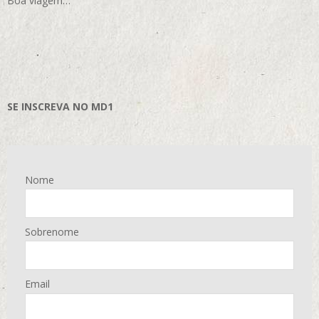
Boa viagem…
SE INSCREVA NO MD1
Nome
Sobrenome
Email