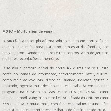
MD1® – Muito além de viajar
O
MD1
® é a maior plataforma sobre Orlando em português do
mundo, construída para auxiliar no bem estar das famílias, dos
amigos, promovendo encontros e reencontros, além de gerar as
melhores recordações e memórias.
O
MD1
® é parceiro oficial do portal
R7
e traz em seu vasto
conteúdo, canais de informação, entretenimento, lazer, cultura,
como rádio ao vivo 24h direto de Orlando, Podcast, aplicativo
dedicado, agência multi-destino mas especializada em Orlando,
programa na televisão no Brasil e nos EUA (BRTVMAX – canal
200 da parabólica digital no Brasil e TVC afiliada da CNN no canal
55.9 nos EUA)
e muito mais, com foco especial no destino além
de auxiliar e atender milhares e milhares de famílias desde 2018.