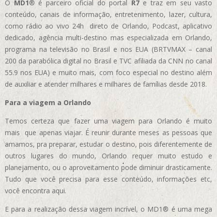
O
MD1
® é parceiro oficial do portal
R7
e traz em seu vasto
conteúdo, canais de informação, entretenimento, lazer, cultura,
como rádio ao vivo 24h direto de Orlando, Podcast, aplicativo
dedicado, agência multi-destino mas especializada em Orlando,
programa na televisão no Brasil e nos EUA (BRTVMAX – canal
200 da parabólica digital no Brasil e TVC afiliada da CNN no canal
55.9 nos EUA)
e muito mais, com foco especial no destino além
de auxiliar e atender milhares e milhares de famílias desde 2018.
Para a viagem a Orlando
Temos certeza que fazer uma viagem para Orlando é muito
mais que apenas viajar. É reunir durante meses as pessoas que
amamos, pra preparar, estudar o destino, pois diferentemente de
outros lugares do mundo, Orlando requer muito estudo e
planejamento, ou o aproveitamento pode diminuir drasticamente.
Tudo que você precisa para esse conteúdo, informações etc,
você encontra aqui.
E para a realização dessa viagem incrível, o MD1® é uma mega