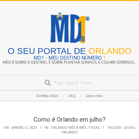
Skip
to
content
O SEU PORTAL DE
ORLANDO
MD1 - MEU DESTINO NÚMERO
1
NÃO É SOBRE O DESTINO, É SOBRE PLANTAR SONHOS, E COLHER SORRISOS...
Search
Secondary
DOWNLOADS
FAQ
Sobre Nós
Navigation
Menu
Como é Orlando em julho?
ON:
JANEIRO 2, 2025
IN:
ORLANDO MÊS À MÊS
,
TODAS
TAGGED:
JULHO
,
ORLANDO