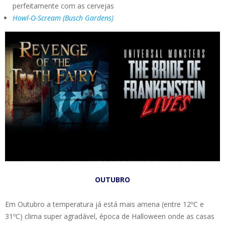
perfeitamente com as cervejas
Howl-O-Scream (Busch Gardens)
OUTUBRO
Em Outubro a temperatura já está mais amena (entre 12ºC e
31ºC) clima super agradável, época de Halloween onde as casas