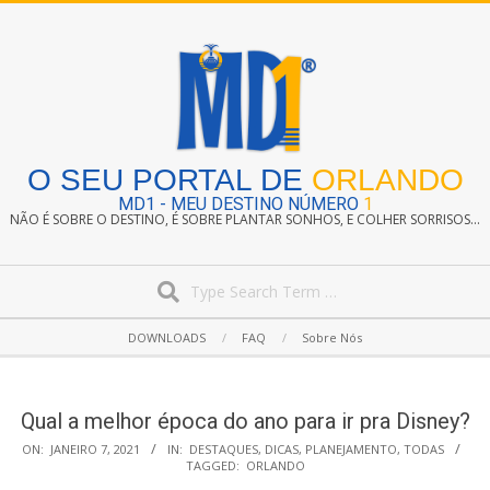
Skip
to
content
O SEU PORTAL DE
ORLANDO
MD1 - MEU DESTINO NÚMERO
1
NÃO É SOBRE O DESTINO, É SOBRE PLANTAR SONHOS, E COLHER SORRISOS...
Search
Secondary
DOWNLOADS
FAQ
Sobre Nós
Navigation
Menu
Qual a melhor época do ano para ir pra Disney?
ON:
JANEIRO 7, 2021
IN:
DESTAQUES
,
DICAS
,
PLANEJAMENTO
,
TODAS
TAGGED:
ORLANDO