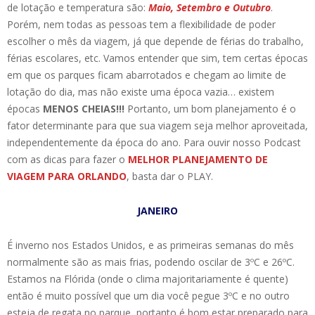
de lotação e temperatura são:
Maio, Setembro e Outubro
.
Porém, nem todas as pessoas tem a flexibilidade de poder
escolher o mês da viagem, já que depende de férias do trabalho,
férias escolares, etc. Vamos entender que sim, tem certas épocas
em que os parques ficam abarrotados e chegam ao limite de
lotação do dia, mas não existe uma época vazia… existem
épocas
MENOS CHEIAS!!!
Portanto, um bom planejamento é o
fator determinante para que sua viagem seja melhor aproveitada,
independentemente da época do ano. Para ouvir nosso Podcast
com as dicas para fazer o
MELHOR PLANEJAMENTO DE
VIAGEM PARA ORLANDO
, basta dar o PLAY.
JANEIRO
É inverno nos Estados Unidos, e as primeiras semanas do mês
normalmente são as mais frias, podendo oscilar de 3ºC e 26ºC.
Estamos na Flórida (onde o clima majoritariamente é quente)
então é muito possível que um dia você pegue 3ºC e no outro
esteja de regata no parque, portanto é bom estar preparado para