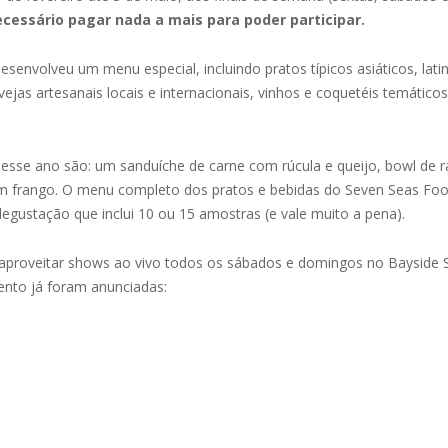
ecessário pagar nada a mais para poder participar.
envolveu um menu especial, incluindo pratos típicos asiáticos, lati
ejas artesanais locais e internacionais, vinhos e coquetéis temátic
esse ano são: um sanduíche de carne com rúcula e queijo, bowl de
om frango. O menu completo dos pratos e bebidas do Seven Seas Foo
egustação que inclui 10 ou 15 amostras (e vale muito a pena).
ão aproveitar shows ao vivo todos os sábados e domingos no Bayside
ento já foram anunciadas: