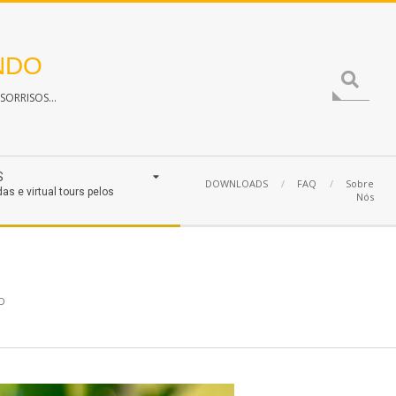
NDO
Search
ORRISOS...
S
DOWNLOADS
FAQ
Sobre
das e virtual tours pelos
Nós
D