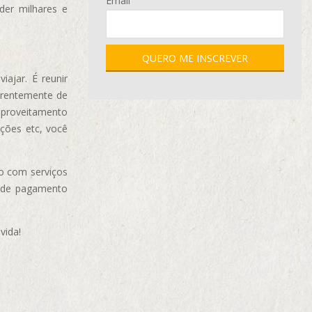
Email
der milhares e
ajar. É reunir
erentemente de
aproveitamento
ções etc, você
o com serviços
 de pagamento
vida!