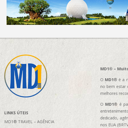
MD1® – Muito
O
MD1
® é a m
no bem estar 
melhores reco
O
MD1
® é par
entretenimento
LINKS ÚTEIS
dedicado, agên
MD1® TRAVEL – AGÊNCIA
nos EUA (BRTVM