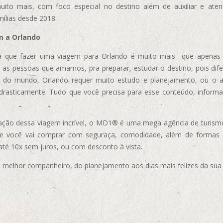
uito mais, com foco especial no destino além de auxiliar e aten
mílias desde 2018.
m a Orlando
 que fazer uma viagem para Orlando é muito mais que apenas vi
 as pessoas que amamos, pra preparar, estudar o destino, pois dif
s do mundo, Orlando requer muito estudo e planejamento, ou o 
 drasticamente. Tudo que você precisa para esse conteúdo, informa
ização dessa viagem incrível, o MD1® é uma mega agência de turism
ue você vai comprar com seguraça, comodidade, além de formas
 até 10x sem juros, ou com desconto à vista.
elhor companheiro, do planejamento aos dias mais felizes da sua 