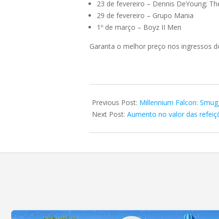
23 de fevereiro – Dennis DeYoung; Th
29 de fevereiro – Grupo Mania
1º de março – Boyz II Men
Garanta o melhor preço nos ingressos 
2020-
01-
Previous Post:
Millennium Falcon: Smug
30
Next Post:
Aumento no valor das refei