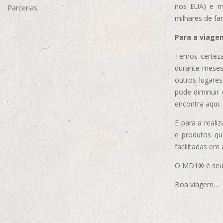
nos EUA)
e m
Parcerias
milhares de fa
Para a viage
Temos certeza
durante meses
outros lugare
pode diminuir
encontra aqui.
E para a real
e produtos q
facilitadas em
O MD1® é seu m
Boa viagem…