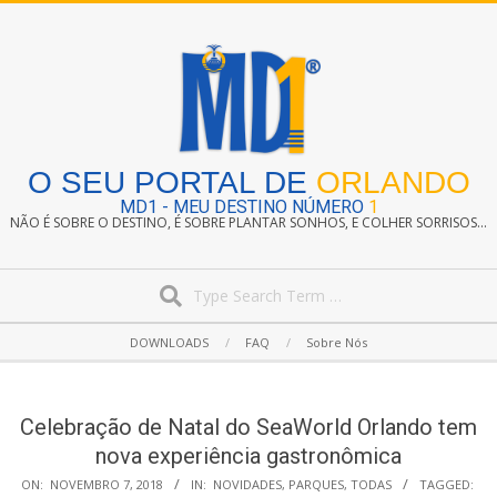
Skip
to
content
O SEU PORTAL DE
ORLANDO
MD1 - MEU DESTINO NÚMERO
1
NÃO É SOBRE O DESTINO, É SOBRE PLANTAR SONHOS, E COLHER SORRISOS...
Search
Secondary
DOWNLOADS
FAQ
Sobre Nós
Navigation
Menu
Celebração de Natal do SeaWorld Orlando tem
nova experiência gastronômica
ON:
NOVEMBRO 7, 2018
IN:
NOVIDADES
,
PARQUES
,
TODAS
TAGGED: