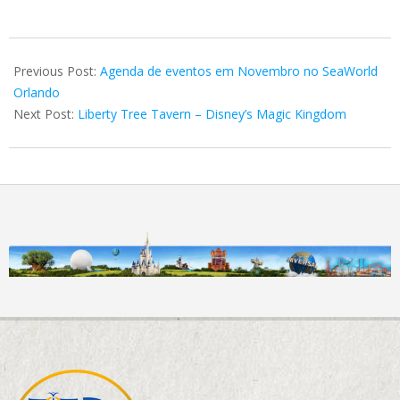
2018-
11-
Previous Post:
Agenda de eventos em Novembro no SeaWorld
07
Orlando
Next Post:
Liberty Tree Tavern – Disney’s Magic Kingdom