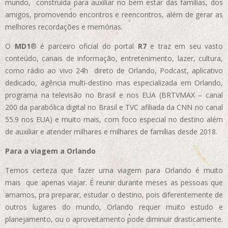
mundo, construída para auxiliar no bem estar das famílias, dos
amigos, promovendo encontros e reencontros, além de gerar as
melhores recordações e memórias.
O
MD1
® é parceiro oficial do portal
R7
e traz em seu vasto
conteúdo, canais de informação, entretenimento, lazer, cultura,
como rádio ao vivo 24h direto de Orlando, Podcast, aplicativo
dedicado, agência multi-destino mas especializada em Orlando,
programa na televisão no Brasil e nos EUA (BRTVMAX – canal
200 da parabólica digital no Brasil e TVC afiliada da CNN no canal
55.9 nos EUA)
e muito mais, com foco especial no destino além
de auxiliar e atender milhares e milhares de famílias desde 2018.
Para a viagem a Orlando
Temos certeza que fazer uma viagem para Orlando é muito
mais que apenas viajar. É reunir durante meses as pessoas que
amamos, pra preparar, estudar o destino, pois diferentemente de
outros lugares do mundo, Orlando requer muito estudo e
planejamento, ou o aproveitamento pode diminuir drasticamente.