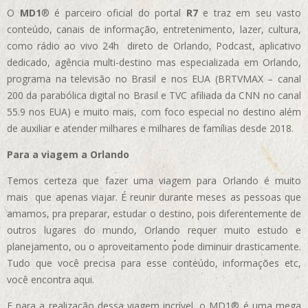
O
MD1
® é parceiro oficial do portal
R7
e traz em seu vasto
conteúdo, canais de informação, entretenimento, lazer, cultura,
como rádio ao vivo 24h direto de Orlando, Podcast, aplicativo
dedicado, agência multi-destino mas especializada em Orlando,
programa na televisão no Brasil e nos EUA (BRTVMAX – canal
200 da parabólica digital no Brasil e TVC afiliada da CNN no canal
55.9 nos EUA)
e muito mais, com foco especial no destino além
de auxiliar e atender milhares e milhares de famílias desde 2018.
Para a viagem a Orlando
Temos certeza que fazer uma viagem para Orlando é muito
mais que apenas viajar. É reunir durante meses as pessoas que
amamos, pra preparar, estudar o destino, pois diferentemente de
outros lugares do mundo, Orlando requer muito estudo e
planejamento, ou o aproveitamento pode diminuir drasticamente.
Tudo que você precisa para esse conteúdo, informações etc,
você encontra aqui.
E para a realização dessa viagem incrível, o MD1® é uma mega