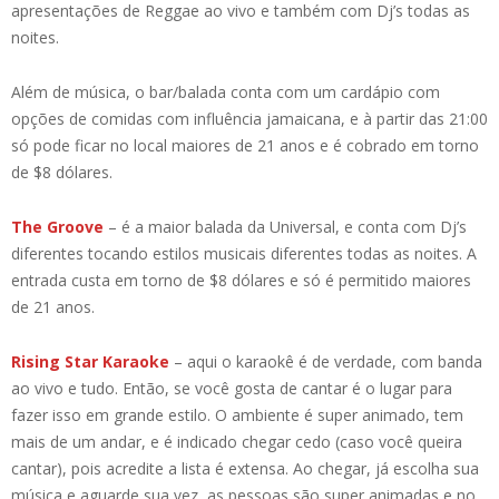
apresentações de Reggae ao vivo e também com Dj’s todas as
noites.
Além de música, o bar/balada conta com um cardápio com
opções de comidas com influência jamaicana, e à partir das 21:00
só pode ficar no local maiores de 21 anos e é cobrado em torno
de $8 dólares.
The Groove
– é a maior balada da Universal, e conta com Dj’s
diferentes tocando estilos musicais diferentes todas as noites. A
entrada custa em torno de $8 dólares e só é permitido maiores
de 21 anos.
Rising Star Karaoke
– aqui o karaokê é de verdade, com banda
ao vivo e tudo. Então, se você gosta de cantar é o lugar para
fazer isso em grande estilo. O ambiente é super animado, tem
mais de um andar, e é indicado chegar cedo (caso você queira
cantar), pois acredite a lista é extensa. Ao chegar, já escolha sua
música e aguarde sua vez, as pessoas são super animadas e no