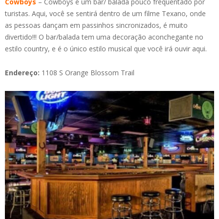
Cowboys
– Cowboys é um bar/ balada pouco frequentado por
turistas. Aqui, você se sentirá dentro de um filme Texano, onde
as pessoas dançam em passinhos sincronizados, é muito
divertido!!! O bar/balada tem uma decoração aconchegante no
estilo country, e é o único estilo musical que você irá ouvir aqui.
Endereço:
1108 S Orange Blossom Trail