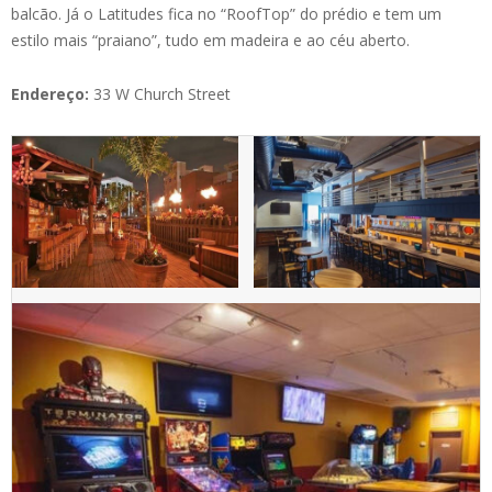
balcão. Já o Latitudes fica no “RoofTop” do prédio e tem um
estilo mais “praiano”, tudo em madeira e ao céu aberto.
Endereço:
33 W Church Street