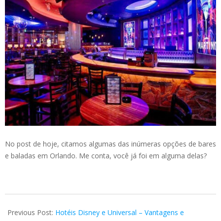
No post de hoje, citamos algumas das inúmeras opções de bares
e baladas em Orlando. Me conta, você já foi em alguma delas?
2020-
05-
Previous Post:
Hotéis Disney e Universal – Vantagens e