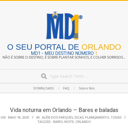
Skip
to
content
O SEU PORTAL DE
ORLANDO
MD1 - MEU DESTINO NÚMERO
1
NÃO É SOBRE O DESTINO, É SOBRE PLANTAR SONHOS, E COLHER SORRISOS...
Search
Secondary
DOWNLOADS
FAQ
Sobre Nós
Navigation
Menu
Vida noturna em Orlando – Bares e baladas
ON:
MAIO 18, 2020
IN:
ALÉM DOS PARQUES
,
DICAS
,
PLANEJAMENTO
,
TODAS
TAGGED:
BARES
,
NOITE
,
ORLANDO