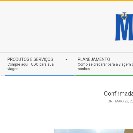
Skip
to
content
Secondary
PRODUTOS E SERVIÇOS
PLANEJAMENTO
Navigation
Compre aqui TUDO para sua
Como se preparar para a viagem 
viagem
sonhos
Menu
Confirmada
ON:
MAIO 23, 2