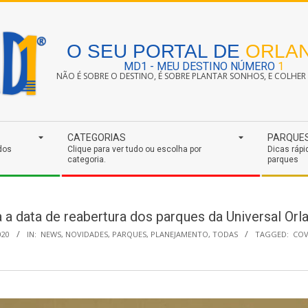
O SEU PORTAL DE
ORLA
MD1 - MEU DESTINO NÚMERO
1
NÃO É SOBRE O DESTINO, É SOBRE PLANTAR SONHOS, E COLHER S
CATEGORIAS
PARQUE
dos
Clique para ver tudo ou escolha por
Dicas rápi
categoria.
parques
 a data de reabertura dos parques da Universal Orl
020
IN:
NEWS
,
NOVIDADES
,
PARQUES
,
PLANEJAMENTO
,
TODAS
TAGGED:
COV