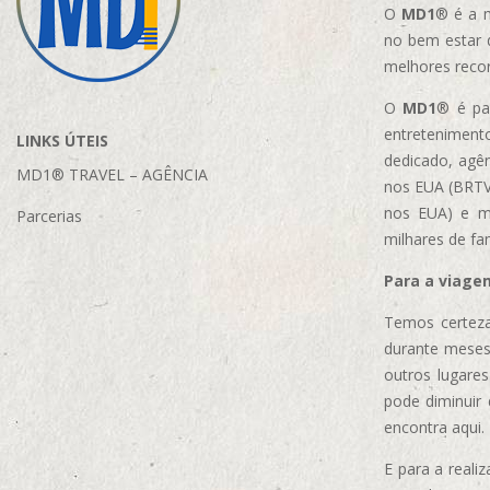
O
MD1
® é a m
no bem estar 
melhores reco
O
MD1
® é par
entretenimento
LINKS ÚTEIS
dedicado, agên
MD1® TRAVEL – AGÊNCIA
nos EUA (BRTVM
nos EUA)
e m
Parcerias
milhares de fa
Para a viage
Temos certeza
durante meses
outros lugare
pode diminuir
encontra aqui.
E para a real