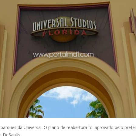
 parques da Universal. O plano de reabertura foi aprovado pelo prefe
n DeSantis.