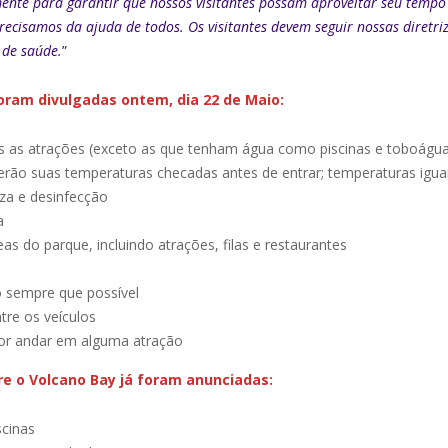
ente para garantir que nossos visitantes possam aproveitar seu tempo 
recisamos da ajuda de todos. Os visitantes devem seguir nossas diretri
 de saúde.
”
ram divulgadas ontem, dia 22 de Maio:
s as atrações (exceto as que tenham água como piscinas e toboágu
terão suas temperaturas checadas antes de entrar; temperaturas igu
za e desinfecção
a
s do parque, incluindo atrações, filas e restaurantes
 sempre que possível
re os veículos
for andar em alguma atração
re o Volcano Bay já foram anunciadas:
scinas