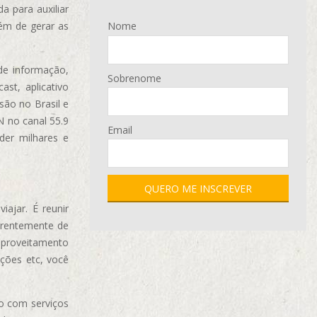
 para auxiliar
ém de gerar as
Nome
de informação,
Sobrenome
ast, aplicativo
são no Brasil e
N no canal 55.9
Email
der milhares e
ajar. É reunir
erentemente de
aproveitamento
ções etc, você
o com serviços