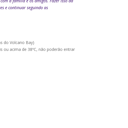
com a família e os amigos. Fazer isso da
zes e continuar seguindo as
as do Volcano Bay)
ais ou acima de 38ºC, não poderão entrar