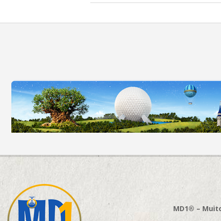
MD1® – Muito