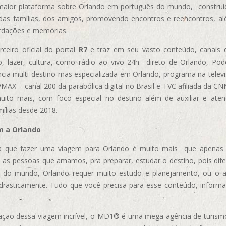
aior plataforma sobre Orlando em português do mundo, construída
das famílias, dos amigos, promovendo encontros e reencontros, al
rdações e memórias.
ceiro oficial do portal
R7
e traz em seu vasto conteúdo, canais 
, lazer, cultura, como rádio ao vivo 24h direto de Orlando, Podc
cia multi-destino mas especializada em Orlando, programa na televi
AX – canal 200 da parabólica digital no Brasil e TVC afiliada da CN
uito mais, com foco especial no destino além de auxiliar e aten
mílias desde 2018.
m a Orlando
 que fazer uma viagem para Orlando é muito mais que apenas vi
 as pessoas que amamos, pra preparar, estudar o destino, pois dif
s do mundo, Orlando requer muito estudo e planejamento, ou o 
 drasticamente. Tudo que você precisa para esse conteúdo, informa
ização dessa viagem incrível, o MD1® é uma mega agência de turism