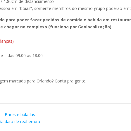
s 1.80cm de distanciamento
pessoa em “bóias”, somente membros do mesmo grupo poderão emb
ando para poder fazer pedidos de comida e bebida em restaura
e chegar no complexo (funciona por Geolocalização).
danças):
re – das 09:00 as 18:00
agem marcada para Orlando? Conta pra gente…
 – Bares e baladas
a data de reabertura