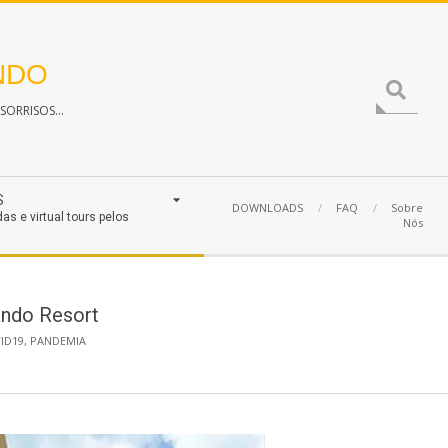
NDO
Search
ORRISOS...
S
DOWNLOADS
FAQ
Sobre
das e virtual tours pelos
Nós
ando Resort
ID19
,
PANDEMIA