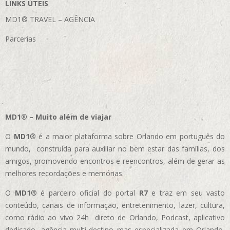
LINKS ÚTEIS
MD1® TRAVEL – AGÊNCIA
Parcerias
MD1® – Muito além de viajar
O
MD1
® é a maior plataforma sobre Orlando em português do
mundo, construída para auxiliar no bem estar das famílias, dos
amigos, promovendo encontros e reencontros, além de gerar as
melhores recordações e memórias.
O
MD1
® é parceiro oficial do portal
R7
e traz em seu vasto
conteúdo, canais de informação, entretenimento, lazer, cultura,
como rádio ao vivo 24h direto de Orlando, Podcast, aplicativo
dedicado, agência multi-destino mas especializada em Orlando,