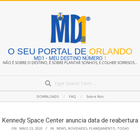
Skip
to
content
O SEU PORTAL DE
ORLANDO
MD1 - MEU DESTINO NÚMERO
1
NÃO É SOBRE O DESTINO, É SOBRE PLANTAR SONHOS, E COLHER SORRISOS...
Search
Secondary
DOWNLOADS
FAQ
Sobre Nós
Navigation
Menu
Kennedy Space Center anuncia data de reabertura
ON:
MAIO 23, 2020
IN:
NEWS
,
NOVIDADES
,
PLANEJAMENTO
,
TODAS