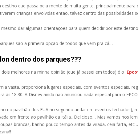
m destino que passa pela mente de muita gente, principalmente para
tiverem crianças envolvidas então, talvez dentro das possibilidades s
 mesmo dar algumas orientações para quem decidir por este destino 
parques são a primeira opção de todos que vem pra cá…
llon dentro dos parques???
 dois melhores na minha opinião (que já passei em todos) é o
Epco
mia vasta, proporciona lugares especiais, com eventos especiais, re
 às 18:30. A Disney ainda não anunciou nada especial para o EPCO
como no pavilhão dos EUA no segundo andar em eventos fechados), m
vada em frente ao pavilhão da Itália.. Delicioso… Mas vamos nos l
Roupas brancas, banho pouco tempo antes da virada, ceia farta, etc
cana!!