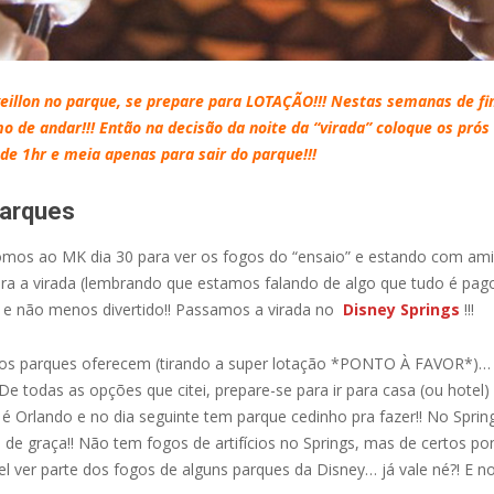
veillon no parque, se prepare para LOTAÇÃO!!! Nestas semanas de f
o de andar!!! Então na decisão da noite da “virada” coloque os prós 
de 1hr e meia apenas para sair do parque!!!
parques
omos ao MK dia 30 para ver os fogos do “ensaio” e estando com am
para a virada (lembrando que estamos falando de algo que tudo é pag
” e não menos divertido!! Passamos a virada no
Disney Springs
!!!
 os parques oferecem (tirando a super lotação *PONTO À FAVOR*)… A
 De todas as opções que citei, prepare-se para ir para casa (ou hotel
lá é Orlando e no dia seguinte tem parque cedinho pra fazer!! No Sp
o de graça!! Não tem fogos de artifícios no Springs, mas de certos
ível ver parte dos fogos de alguns parques da Disney… já vale né?!