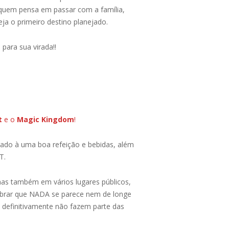
 quem pensa em passar com a família,
eja o primeiro destino planejado.
para sua virada!!
t
e o
Magic Kingdom
!
gado à uma boa refeição e bebidas, além
T.
as também em vários lugares públicos,
embrar que NADA se parece nem de longe
… definitivamente não fazem parte das