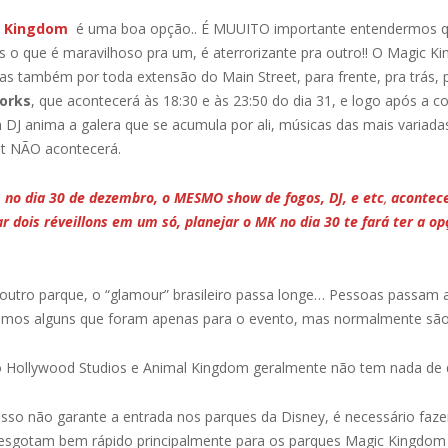
 Kingdom
é uma boa opção.. É MUUITO importante entendermos q
es o que é maravilhoso pra um, é aterrorizante pra outro!! O Magic
mas também por toda extensão do Main Street, para frente, pra trás, 
works
, que acontecerá às 18:30 e às 23:50 do dia 31, e logo após a 
m DJ anima a galera que se acumula por ali, músicas das mais variada
ent NÃO acontecerá.
r, no dia 30 de dezembro, o MESMO show de fogos, DJ, e etc
,
acontec
ar dois réveillons em um só, planejar o MK no dia 30 te fará ter a o
utro parque, o “glamour” brasileiro passa longe… Pessoas passam 
emos alguns que foram apenas para o evento, mas normalmente são a
o Hollywood Studios e Animal Kingdom geralmente não tem nada de di
sso não garante a entrada nos parques da Disney, é necessário fazer
esgotam bem rápido principalmente para os parques Magic Kingdom 