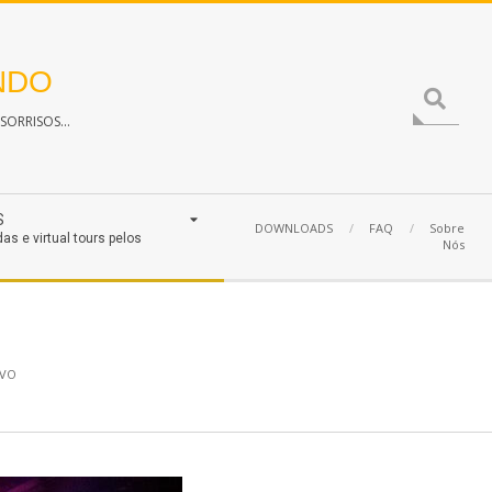
NDO
Search
ORRISOS...
S
DOWNLOADS
FAQ
Sobre
das e virtual tours pelos
Nós
VO