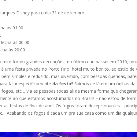
parques Disney para o dia 31 de dezembro:
cha às 01:00
0
 fecha às 00:00
echa às 20:00
ara mim foram grandes decepções, no último que passei em 2010, um
à uma festa privada no Porto Fino, hotel muito bonito, ao estilo de
o bem simples e reduzido, mas divertido, com pessoas queridas, par
para falar especificamente
da festa
!! Saímos de lá em um ônibus da 
aos fogos, etc… Via as pessoas todas ali da mesma forma que chegar
ente ao que estamos acostumados no Brasil!! E não estou de form
fazer as festas de final de ano!! Os fogos foram decepcionantes… pri
… Acabando os fogos é cada um pra sua casa como um dia qualquer