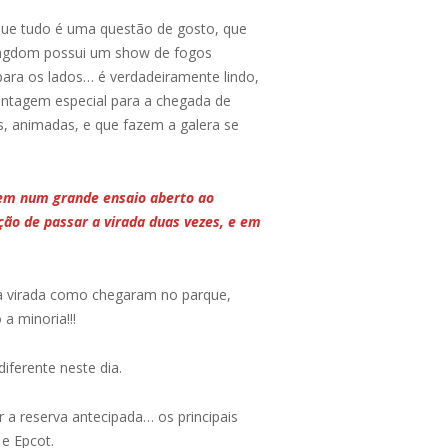
ue tudo é uma questão de gosto, que
 Kingdom possui um show de fogos
para os lados… é verdadeiramente lindo,
contagem especial para a chegada de
s, animadas, e que fazem a galera se
em num grande ensaio aberto ao
pção de passar a virada duas vezes, e em
a virada como chegaram no parque,
 minoria!!!
ferente neste dia.
 a reserva antecipada… os principais
e Epcot.