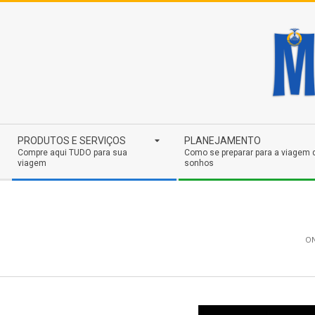
Skip
to
content
Secondary
PRODUTOS E SERVIÇOS
PLANEJAMENTO
Navigation
Compre aqui TUDO para sua
Como se preparar para a viagem 
viagem
sonhos
Menu
ON