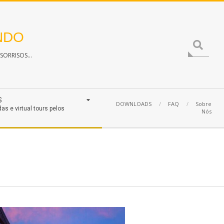
NDO
Search
ORRISOS...
S
DOWNLOADS
FAQ
Sobre
das e virtual tours pelos
Nós