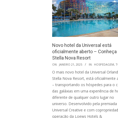
Novo hotel da Universal está
oficialmente aberto – Conheça
Stella Nova Resort
2025-
ON:
JANEIRO 21, 2025
IN:
HOSPEDAGEM
,
T
01-
O mais novo hotel da Universal Orland
21
Stella Nova Resort, está oficialmente 
– transportando os hóspedes para o c
das galáxias em uma experiência de ho
diferente de qualquer outro lugar no
universo. Desenvolvido pela premiada
Universal Creative e com coproprieda
operação da Loews Hotels &