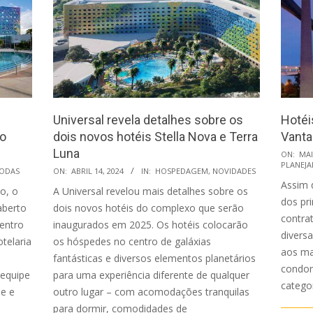
Universal revela detalhes sobre os
Hotéi
 o
dois novos hotéis Stella Nova e Terra
Vanta
Luna
2020-
ON:
MAI
PLANEJ
2024-
05-
ODAS
ON:
ABRIL 14, 2024
IN:
HOSPEDAGEM
,
NOVIDADES
Assim 
04-
17
o, o
A Universal revelou mais detalhes sobre os
dos pr
14
aberto
dois novos hotéis do complexo que serão
contra
entro
inaugurados em 2025. Os hotéis colocarão
divers
telaria
os hóspedes no centro de galáxias
aos ma
fantásticas e diversos elementos planetários
condom
 equipe
para uma experiência diferente de qualquer
catego
de e
outro lugar – com acomodações tranquilas
para dormir, comodidades de