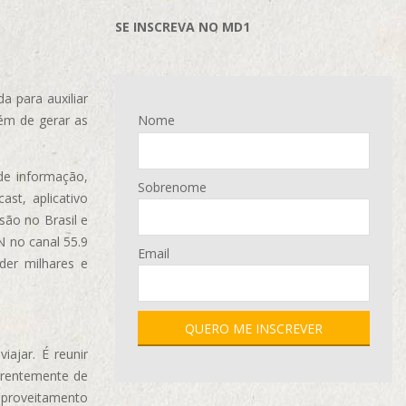
SE INSCREVA NO MD1
 para auxiliar
ém de gerar as
Nome
de informação,
Sobrenome
ast, aplicativo
são no Brasil e
N no canal 55.9
Email
der milhares e
ajar. É reunir
erentemente de
aproveitamento