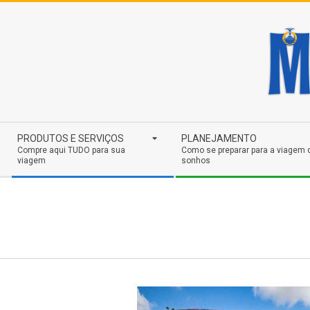
Skip
to
content
Secondary
PRODUTOS E SERVIÇOS
PLANEJAMENTO
Navigation
Compre aqui TUDO para sua
Como se preparar para a viagem 
viagem
sonhos
Menu