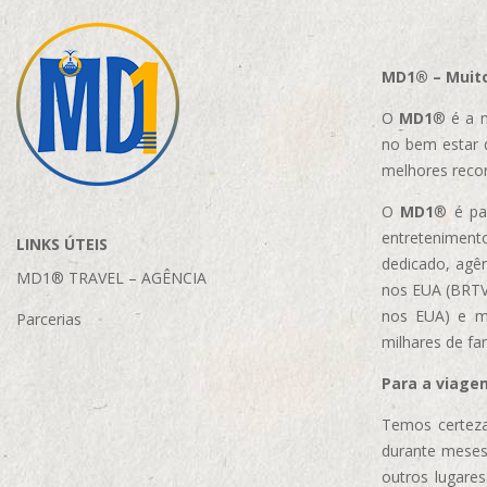
MD1® – Muito
O
MD1
® é a m
no bem estar 
melhores reco
O
MD1
® é par
entretenimento
LINKS ÚTEIS
dedicado, agên
MD1® TRAVEL – AGÊNCIA
nos EUA (BRTVM
nos EUA)
e m
Parcerias
milhares de fa
Para a viage
Temos certeza
durante meses
outros lugare