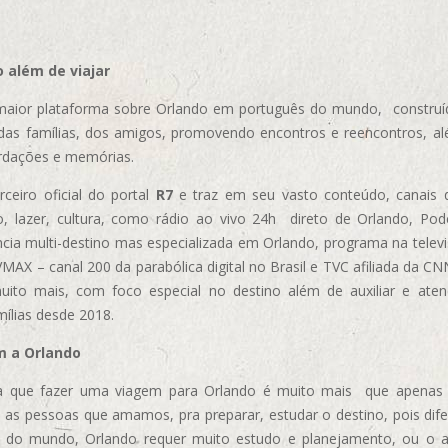
 além de viajar
aior plataforma sobre Orlando em português do mundo, construída
das famílias, dos amigos, promovendo encontros e reencontros, al
rdações e memórias.
ceiro oficial do portal
R7
e traz em seu vasto conteúdo, canais 
, lazer, cultura, como rádio ao vivo 24h direto de Orlando, Podc
cia multi-destino mas especializada em Orlando, programa na televi
AX – canal 200 da parabólica digital no Brasil e TVC afiliada da CN
uito mais, com foco especial no destino além de auxiliar e aten
mílias desde 2018.
m a Orlando
 que fazer uma viagem para Orlando é muito mais que apenas vi
 as pessoas que amamos, pra preparar, estudar o destino, pois dif
s do mundo, Orlando requer muito estudo e planejamento, ou o 