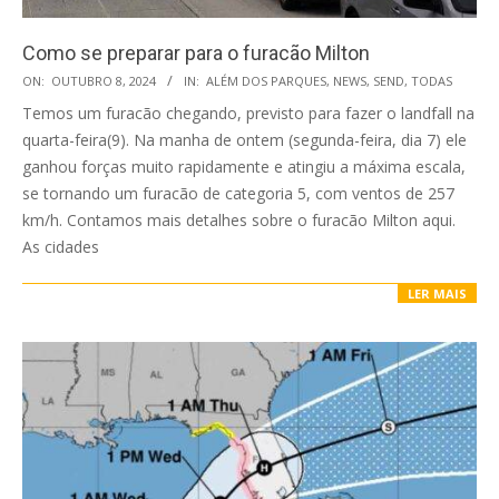
Como se preparar para o furacão Milton
2024-
ON:
OUTUBRO 8, 2024
IN:
ALÉM DOS PARQUES
,
NEWS
,
SEND
,
TODAS
10-
Temos um furacão chegando, previsto para fazer o landfall na
08
quarta-feira(9). Na manha de ontem (segunda-feira, dia 7) ele
ganhou forças muito rapidamente e atingiu a máxima escala,
se tornando um furacão de categoria 5, com ventos de 257
km/h. Contamos mais detalhes sobre o furacão Milton aqui.
As cidades
LER MAIS