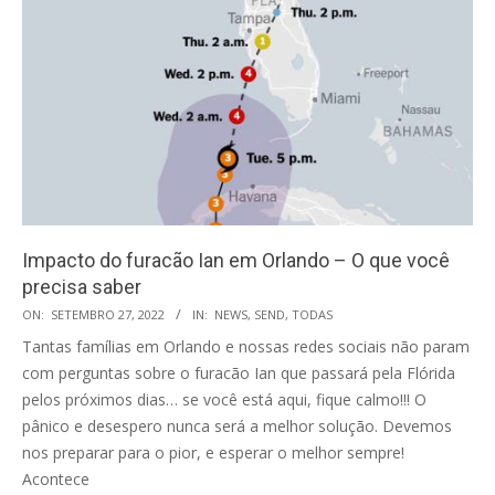
Impacto do furacão Ian em Orlando – O que você
precisa saber
2022-
ON:
SETEMBRO 27, 2022
IN:
NEWS
,
SEND
,
TODAS
09-
Tantas famílias em Orlando e nossas redes sociais não param
27
com perguntas sobre o furacão Ian que passará pela Flórida
pelos próximos dias… se você está aqui, fique calmo!!! O
pânico e desespero nunca será a melhor solução. Devemos
nos preparar para o pior, e esperar o melhor sempre!
Acontece