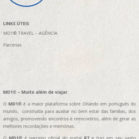
LINKS ÚTEIS
MD1® TRAVEL – AGÊNCIA
Parcerias
MD1® – Muito além de viajar
O
MD1
® é a maior plataforma sobre Orlando em português do
mundo, construída para auxiliar no bem estar das famílias, dos
amigos, promovendo encontros e reencontros, além de gerar as
melhores recordações e memórias.
O
MD1
® é parceiro oficial do portal
R7
e traz em seu vasto