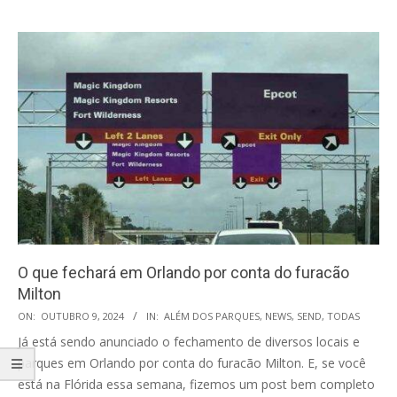
O que fechará em Orlando por conta do furacão
Milton
2024-
ON:
OUTUBRO 9, 2024
IN:
ALÉM DOS PARQUES
,
NEWS
,
SEND
,
TODAS
10-
Já está sendo anunciado o fechamento de diversos locais e
09
parques em Orlando por conta do furacão Milton. E, se você
está na Flórida essa semana, fizemos um post bem completo