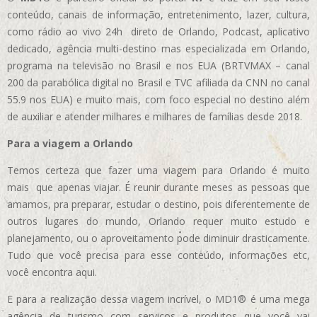
conteúdo, canais de informação, entretenimento, lazer, cultura,
como rádio ao vivo 24h direto de Orlando, Podcast, aplicativo
dedicado, agência multi-destino mas especializada em Orlando,
programa na televisão no Brasil e nos EUA (BRTVMAX – canal
200 da parabólica digital no Brasil e TVC afiliada da CNN no canal
55.9 nos EUA)
e muito mais, com foco especial no destino além
de auxiliar e atender milhares e milhares de famílias desde 2018.
Para a viagem a Orlando
Temos certeza que fazer uma viagem para Orlando é muito
mais que apenas viajar. É reunir durante meses as pessoas que
amamos, pra preparar, estudar o destino, pois diferentemente de
outros lugares do mundo, Orlando requer muito estudo e
planejamento, ou o aproveitamento pode diminuir drasticamente.
Tudo que você precisa para esse conteúdo, informações etc,
você encontra aqui.
E para a realização dessa viagem incrível, o MD1® é uma mega
agência de turismo com serviços e produtos que você vai