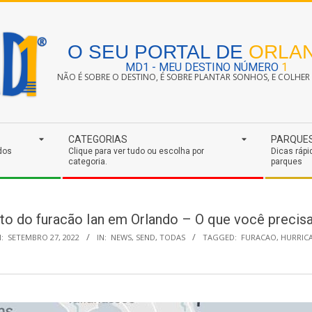
O SEU PORTAL DE
ORLA
MD1 - MEU DESTINO NÚMERO
1
NÃO É SOBRE O DESTINO, É SOBRE PLANTAR SONHOS, E COLHER S
CATEGORIAS
PARQUE
dos
Clique para ver tudo ou escolha por
Dicas rápi
categoria.
parques
to do furacão Ian em Orlando – O que você precisa
:
SETEMBRO 27, 2022
IN:
NEWS
,
SEND
,
TODAS
TAGGED:
FURACAO
,
HURRIC