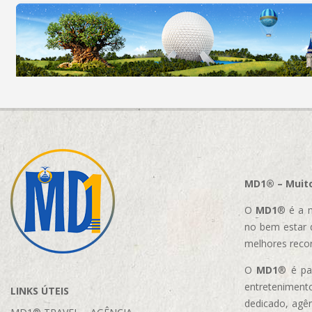
MD1® – Muito
O
MD1
® é a m
no bem estar 
melhores reco
O
MD1
® é par
entretenimento
LINKS ÚTEIS
dedicado, agên