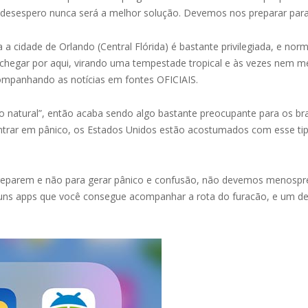
 e desespero nunca será a melhor solução. Devemos nos preparar para
da a cidade de Orlando (Central Flórida) é bastante privilegiada, e 
 chegar por aqui, virando uma tempestade tropical e às vezes nem 
companhando as notícias em fontes OFICIAIS.
 natural”, então acaba sendo algo bastante preocupante para os bras
rar em pânico, os Estados Unidos estão acostumados com esse tipo
 preparem e não para gerar pânico e confusão, não devemos menospr
uns apps que você consegue acompanhar a rota do furacão, e um dele