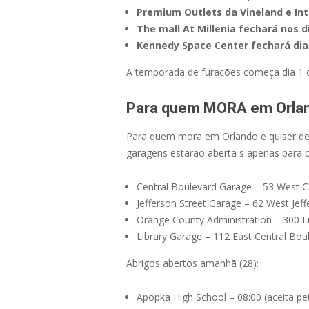
Premium Outlets da Vineland e Int
The mall At Millenia fechará nos d
Kennedy Space Center fechará dias
A temporada de furacões começa dia 1 d
Para quem MORA em Orla
Para quem mora em Orlando e quiser dei
garagens estarão aberta s apenas para ca
Central Boulevard Garage – 53 West C
Jefferson Street Garage – 62 West Jef
Orange County Administration – 300 L
Library Garage – 112 East Central Bou
Abrigos abertos amanhã (28):
Apopka High School – 08:00 (aceita pe