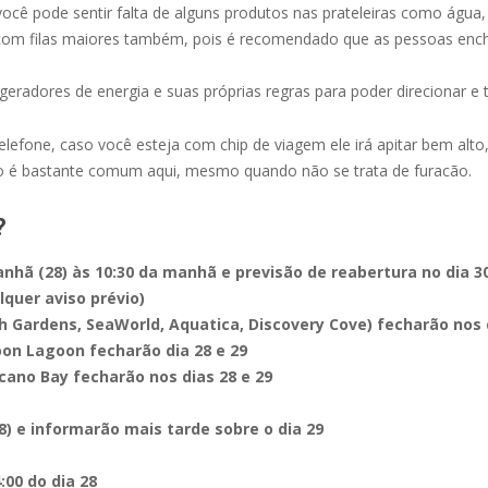
cê pode sentir falta de alguns produtos nas prateleiras como água, 
m com filas maiores também, pois é recomendado que as pessoas en
eradores de energia e suas próprias regras para poder direcionar e t
lefone, caso você esteja com chip de viagem ele irá apitar bem alt
so é bastante comum aqui, mesmo quando não se trata de furacão.
?
hã (28) às 10:30 da manhã e previsão de reabertura no dia 30 
quer aviso prévio)
 Gardens, SeaWorld, Aquatica, Discovery Cove) fecharão nos d
on Lagoon fecharão dia 28 e 29
cano Bay fecharão nos dias 28 e 29
) e informarão mais tarde sobre o dia 29
:00 do dia 28