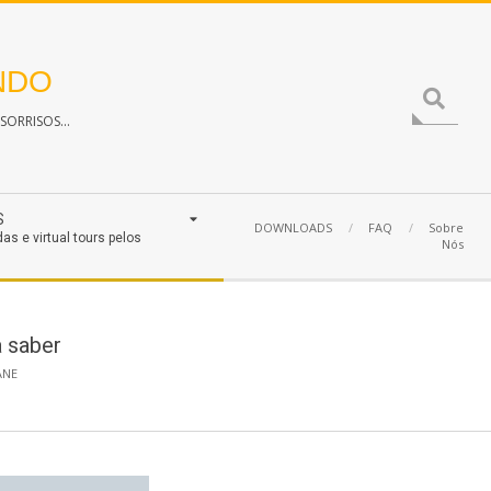
NDO
Search
ORRISOS...
S
DOWNLOADS
FAQ
Sobre
das e virtual tours pelos
Nós
 saber
ANE