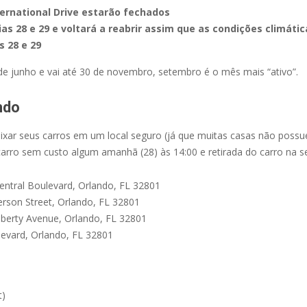
ernational Drive estarão fechados
ias 28 e 29 e voltará a reabrir assim que as condições climáti
 28 e 29
e junho e vai até 30 de novembro, setembro é o mês mais “ativo”.
ndo
xar seus carros em um local seguro (já que muitas casas não possu
rro sem custo algum amanhã (28) às 14:00 e retirada do carro na sex
entral Boulevard, Orlando, FL 32801
ferson Street, Orlando, FL 32801
iberty Avenue, Orlando, FL 32801
levard, Orlando, FL 32801
t)