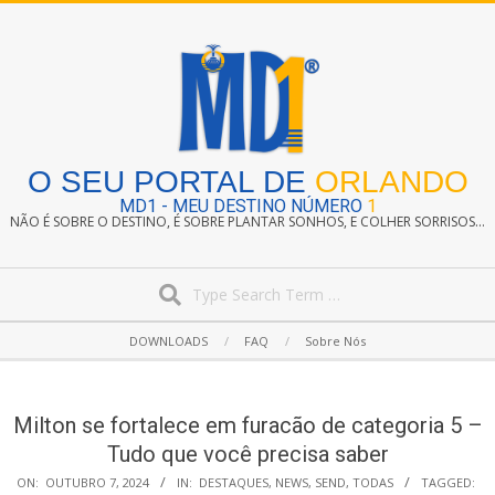
Skip
to
content
O SEU PORTAL DE
ORLANDO
MD1 - MEU DESTINO NÚMERO
1
NÃO É SOBRE O DESTINO, É SOBRE PLANTAR SONHOS, E COLHER SORRISOS...
Search
Secondary
DOWNLOADS
FAQ
Sobre Nós
Navigation
Menu
Milton se fortalece em furacão de categoria 5 –
Tudo que você precisa saber
ON:
OUTUBRO 7, 2024
IN:
DESTAQUES
,
NEWS
,
SEND
,
TODAS
TAGGED: