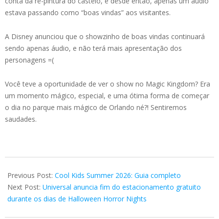
conta da re-pintura do castelo, e desde então, apenas um audio
estava passando como “boas vindas” aos visitantes.
A Disney anunciou que o showzinho de boas vindas continuará
sendo apenas áudio, e não terá mais apresentação dos
personagens =(
Você teve a oportunidade de ver o show no Magic Kingdom? Era
um momento mágico, especial, e uma ótima forma de começar
o dia no parque mais mágico de Orlando né?! Sentiremos
saudades.
2026-
06-
Previous Post:
Cool Kids Summer 2026: Guia completo
16
Next Post:
Universal anuncia fim do estacionamento gratuito
durante os dias de Halloween Horror Nights