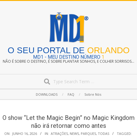
Skip
to
content
O SEU PORTAL DE
ORLANDO
MD1 - MEU DESTINO NÚMERO
1
NÃO É SOBRE O DESTINO, É SOBRE PLANTAR SONHOS, E COLHER SORRISOS...
Search
Secondary
DOWNLOADS
FAQ
Sobre Nós
Navigation
Menu
O show “Let the Magic Begin” no Magic Kingdom
não irá retornar como antes
ON:
JUNHO 16, 2026
IN:
ATRAÇÕES
,
NEWS
,
PARQUES
,
TODAS
TAGGED: