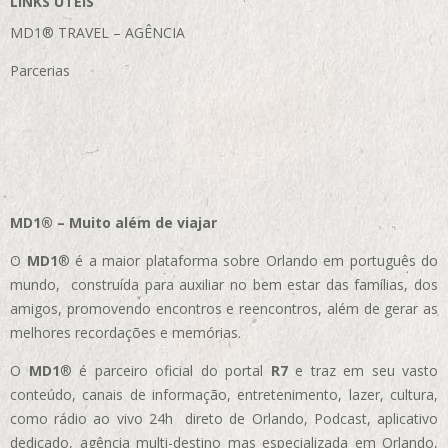
LINKS ÚTEIS
MD1® TRAVEL – AGÊNCIA
Parcerias
MD1® – Muito além de viajar
O
MD1
® é a maior plataforma sobre Orlando em português do
mundo, construída para auxiliar no bem estar das famílias, dos
amigos, promovendo encontros e reencontros, além de gerar as
melhores recordações e memórias.
O
MD1
® é parceiro oficial do portal
R7
e traz em seu vasto
conteúdo, canais de informação, entretenimento, lazer, cultura,
como rádio ao vivo 24h direto de Orlando, Podcast, aplicativo
dedicado, agência multi-destino mas especializada em Orlando,