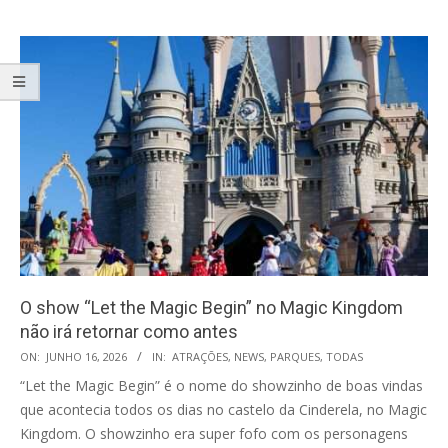
O show “Let the Magic Begin” no Magic Kingdom
não irá retornar como antes
2026-
ON:
JUNHO 16, 2026
IN:
ATRAÇÕES
,
NEWS
,
PARQUES
,
TODAS
06-
“Let the Magic Begin” é o nome do showzinho de boas vindas
16
que acontecia todos os dias no castelo da Cinderela, no Magic
Kingdom. O showzinho era super fofo com os personagens