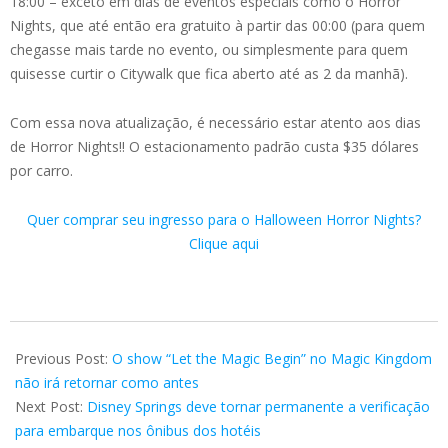
18:00 – exceto em dias de eventos especiais como o Horror
Nights, que até então era gratuito à partir das 00:00 (para quem
chegasse mais tarde no evento, ou simplesmente para quem
quisesse curtir o Citywalk que fica aberto até as 2 da manhã).
Com essa nova atualização, é necessário estar atento aos dias
de Horror Nights!! O estacionamento padrão custa $35 dólares
por carro.
Quer comprar seu ingresso para o Halloween Horror Nights?
Clique aqui
2026-
06-
Previous Post:
O show “Let the Magic Begin” no Magic Kingdom
16
não irá retornar como antes
Next Post:
Disney Springs deve tornar permanente a verificação
para embarque nos ônibus dos hotéis