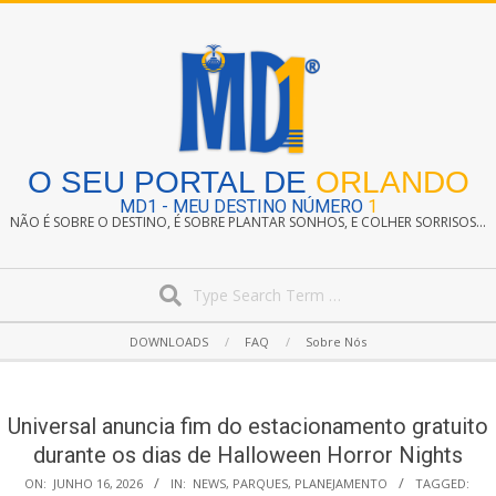
Skip
to
content
O SEU PORTAL DE
ORLANDO
MD1 - MEU DESTINO NÚMERO
1
NÃO É SOBRE O DESTINO, É SOBRE PLANTAR SONHOS, E COLHER SORRISOS...
Search
Secondary
DOWNLOADS
FAQ
Sobre Nós
Navigation
Menu
Universal anuncia fim do estacionamento gratuito
durante os dias de Halloween Horror Nights
ON:
JUNHO 16, 2026
IN:
NEWS
,
PARQUES
,
PLANEJAMENTO
TAGGED: