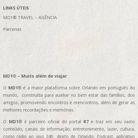
LINKS ÚTEIS
MD1® TRAVEL – AGÊNCIA
Parcerias
MD1® – Muito além de viajar
O
MD1
® é a maior plataforma sobre Orlando em português do
mundo, construída para auxiliar no bem estar das famílias, dos
amigos, promovendo encontros e reencontros, além de gerar as
melhores recordações e memórias.
O
MD1
® é parceiro oficial do portal
R7
e traz em seu vasto
conteúdo, canais de informação, entretenimento, lazer, cultura,
como rádio ao vivo 24h direto de Orlando, Podcast, aplicativo