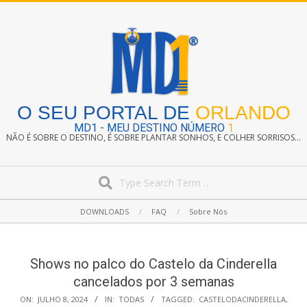
Skip
to
content
O SEU PORTAL DE
ORLANDO
MD1 - MEU DESTINO NÚMERO
1
NÃO É SOBRE O DESTINO, É SOBRE PLANTAR SONHOS, E COLHER SORRISOS...
Search
Secondary
DOWNLOADS
FAQ
Sobre Nós
Navigation
Menu
Shows no palco do Castelo da Cinderella
cancelados por 3 semanas
ON:
JULHO 8, 2024
IN:
TODAS
TAGGED:
CASTELODACINDERELLA
,