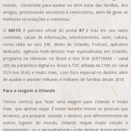
mundo, construída para auxiliar no bem estar das famílias, dos
amigos, promovendo encontros e reencontros, além de gerar as
melhores recordações e memórias.
O
MD1
® é parceiro oficial do portal
R7
e traz em seu vasto
conteúdo, canais de informação, entretenimento, lazer, cultura,
como rádio ao vivo 24h direto de Orlando, Podcast, aplicativo
dedicado, agência multi-destino mas especializada em Orlando,
programa na televisão no Brasil e nos EUA (BRTVMAX – canal
200 da parabólica digital no Brasil e TVC afiliada da CNN no canal
55.9 nos EUA)
e muito mais, com foco especial no destino além
de auxiliar e atender milhares e milhares de famílias desde 2018.
Para a viagem a Orlando
Temos certeza que fazer uma viagem para Orlando é muito
mais que apenas viajar. É reunir durante meses as pessoas que
amamos, pra preparar, estudar o destino, pois diferentemente de
outros lugares do mundo, Orlando requer muito estudo e
planejamento, ou o aproveitamento pode diminuir drasticamente.