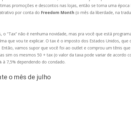
timas promoções e descontos nas lojas, então se torna uma época ba
 atrativo por conta do
Freedom Month
(o mês da liberdade, na trad
s, o “Tax” não é nenhuma novidade, mas pra você que está programa
 que vou te explicar. O tax é o imposto dos Estados Unidos, que dif
 Então, vamos supor que você foi ao outlet e comprou um tênis que
 mas sim os mesmos 50 + tax (o valor da taxa pode variar de acordo
5% à 7,5% dependendo do condado.
nte o mês de julho