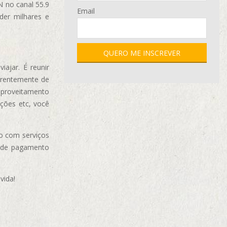
N no canal 55.9
Email
der milhares e
ajar. É reunir
erentemente de
aproveitamento
ções etc, você
o com serviços
 de pagamento
vida!