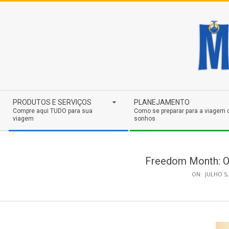
Skip
to
content
Secondary
PRODUTOS E SERVIÇOS
PLANEJAMENTO
Navigation
Compre aqui TUDO para sua
Como se preparar para a viagem 
viagem
sonhos
Menu
Freedom Month: O 
ON:
JULHO 5,