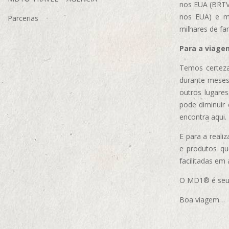
nos EUA (BRTVM
nos EUA)
e m
Parcerias
milhares de fa
Para a viage
Temos certeza
durante meses
outros lugare
pode diminuir
encontra aqui.
E para a real
e produtos q
facilitadas em
O MD1® é seu m
Boa viagem…