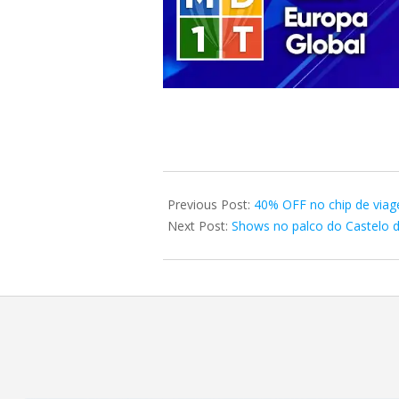
2024-
07-
Previous Post:
40% OFF no chip de viag
05
Next Post:
Shows no palco do Castelo d