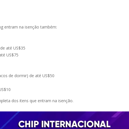
ing entram na isenção também:
s de até US$35
 até US$75
cos de dormir) de até US$50
 US$10
mpleta dos itens que entram na isenção.