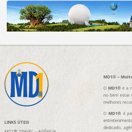
MD1® – Muito
O
MD1
® é a m
no bem estar 
melhores reco
O
MD1
® é par
entretenimento
LINKS ÚTEIS
dedicado, agên
MD1® TRAVEL – AGÊNCIA