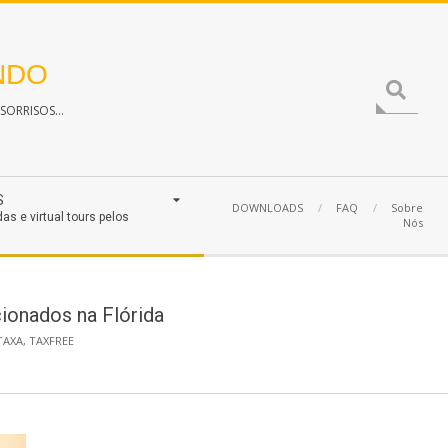
NDO
Search
ORRISOS...
S
DOWNLOADS
FAQ
Sobre
das e virtual tours pelos
Nós
ionados na Flórida
TAXA
,
TAXFREE