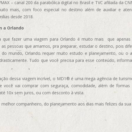
AX – canal 200 da parabólica digital no Brasil e TVC afiliada da CN
uito mais, com foco especial no destino além de auxiliar e aten
mílias desde 2018.
m a Orlando
 que fazer uma viagem para Orlando é muito mais que apenas vi
 as pessoas que amamos, pra preparar, estudar o destino, pois dif
s do mundo, Orlando requer muito estudo e planejamento, ou o 
 drasticamente. Tudo que você precisa para esse conteúdo, informa
ização dessa viagem incrível, o MD1® é uma mega agência de turism
ue você vai comprar com seguraça, comodidade, além de formas
 até 10x sem juros, ou com desconto à vista.
elhor companheiro, do planejamento aos dias mais felizes da sua 