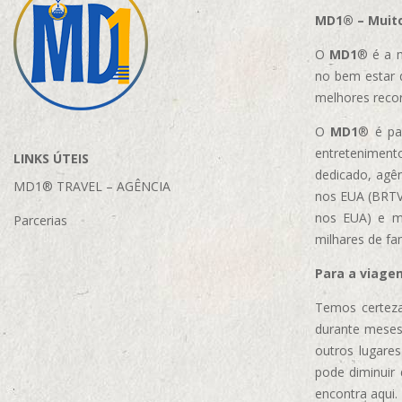
MD1® – Muito
O
MD1
® é a m
no bem estar 
melhores reco
O
MD1
® é par
entretenimento
LINKS ÚTEIS
dedicado, agên
MD1® TRAVEL – AGÊNCIA
nos EUA (BRTVM
nos EUA)
e m
Parcerias
milhares de fa
Para a viage
Temos certeza
durante meses
outros lugare
pode diminuir
encontra aqui.