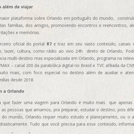
 além de viajar
aior plataforma sobre Orlando em português do mundo, construída
das famílias, dos amigos, promovendo encontros e reencontros, al
rdações e memórias.
ceiro oficial do portal
R7
e traz em seu vasto conteúdo, canais 
, lazer, cultura, como rádio ao vivo 24h direto de Orlando, Podc
cia multi-destino mas especializada em Orlando, programa na televi
AX – canal 200 da parabólica digital no Brasil e TVC afiliada da CN
uito mais, com foco especial no destino além de auxiliar e aten
mílias desde 2018.
m a Orlando
 que fazer uma viagem para Orlando é muito mais que apenas vi
 as pessoas que amamos, pra preparar, estudar o destino, pois dif
s do mundo, Orlando requer muito estudo e planejamento, ou o 
 drasticamente. Tudo que você precisa para esse conteúdo, informa