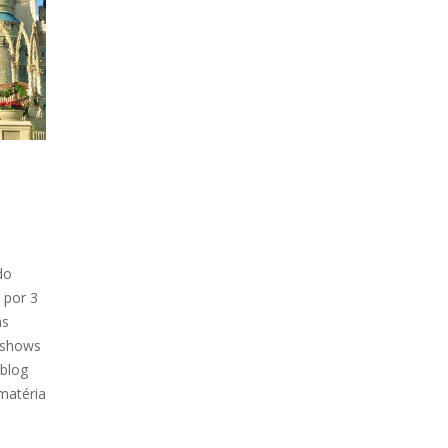
do
 por 3
as
s shows
 blog
 matéria
s