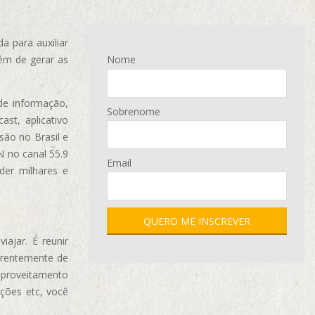
 para auxiliar
ém de gerar as
Nome
de informação,
Sobrenome
ast, aplicativo
são no Brasil e
N no canal 55.9
Email
der milhares e
ajar. É reunir
erentemente de
aproveitamento
ções etc, você