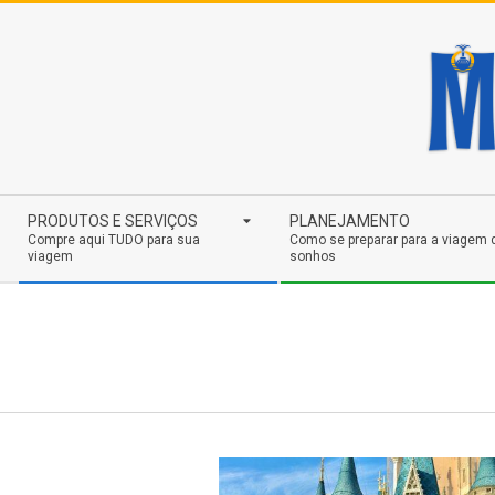
Skip
to
content
Secondary
PRODUTOS E SERVIÇOS
PLANEJAMENTO
Navigation
Compre aqui TUDO para sua
Como se preparar para a viagem 
viagem
sonhos
Menu