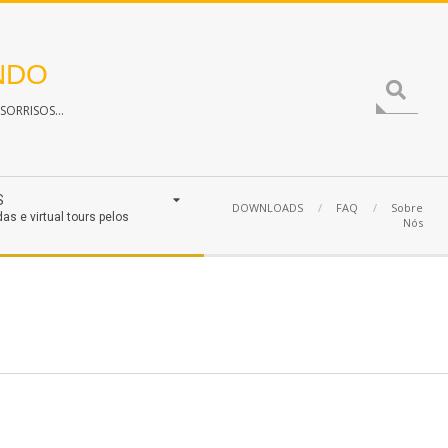
NDO
Search
ORRISOS...
S
DOWNLOADS
FAQ
Sobre
das e virtual tours pelos
Nós