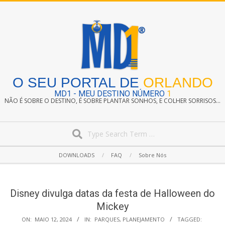
Skip
to
content
O SEU PORTAL DE
ORLANDO
MD1 - MEU DESTINO NÚMERO
1
NÃO É SOBRE O DESTINO, É SOBRE PLANTAR SONHOS, E COLHER SORRISOS...
Search
Secondary
DOWNLOADS
FAQ
Sobre Nós
Navigation
Menu
Disney divulga datas da festa de Halloween do
Mickey
ON:
MAIO 12, 2024
IN:
PARQUES
,
PLANEJAMENTO
TAGGED: