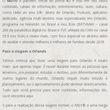
O
MD1
® é parceiro oficial do portal
R7
e traz em seu vasto
conteúdo, canais de informação, entretenimento, lazer, cultura,
como rádio ao vivo 24h direto de Orlando, Podcast, aplicativo
dedicado, agência multi-destino mas especializada em Orlando,
programa na televisão no Brasil e nos EUA (BRTVMAX – canal
200 da parabólica digital no Brasil e TVC afiliada da CNN no canal
55.9 nos EUA)
e muito mais, com foco especial no destino além
de auxiliar e atender milhares e milhares de famílias desde 2018.
Para a viagem a Orlando
Temos certeza que fazer uma viagem para Orlando é muito
mais que apenas viajar. É reunir durante meses as pessoas que
amamos, pra preparar, estudar o destino, pois diferentemente de
outros lugares do mundo, Orlando requer muito estudo e
planejamento, ou o aproveitamento pode diminuir drasticamente.
Tudo que você precisa para esse conteúdo, informações etc,
você encontra aqui.
E para a realização dessa viagem incrível, o MD1® é uma mega