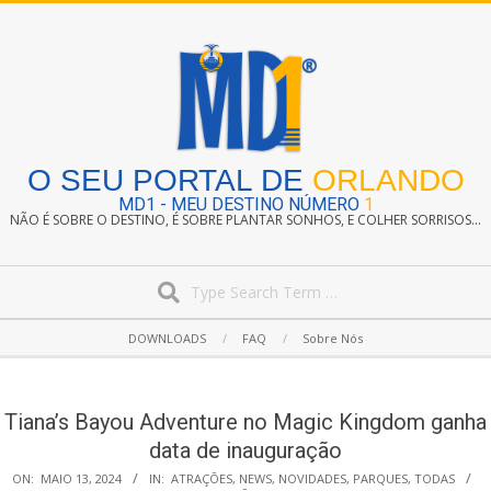
Skip
to
content
O SEU PORTAL DE
ORLANDO
MD1 - MEU DESTINO NÚMERO
1
NÃO É SOBRE O DESTINO, É SOBRE PLANTAR SONHOS, E COLHER SORRISOS...
Search
Secondary
DOWNLOADS
FAQ
Sobre Nós
Navigation
Menu
Tiana’s Bayou Adventure no Magic Kingdom ganha
data de inauguração
ON:
MAIO 13, 2024
IN:
ATRAÇÕES
,
NEWS
,
NOVIDADES
,
PARQUES
,
TODAS