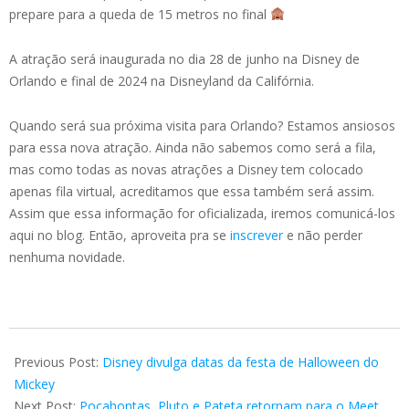
prepare para a queda de 15 metros no final
A atração será inaugurada no dia 28 de junho na Disney de
Orlando e final de 2024 na Disneyland da Califórnia.
Quando será sua próxima visita para Orlando? Estamos ansiosos
para essa nova atração. Ainda não sabemos como será a fila,
mas como todas as novas atrações a Disney tem colocado
apenas fila virtual, acreditamos que essa também será assim.
Assim que essa informação for oficializada, iremos comunicá-los
aqui no blog. Então, aproveita pra se
inscrever
e não perder
nenhuma novidade.
2024-
05-
Previous Post:
Disney divulga datas da festa de Halloween do
13
Mickey
Next Post:
Pocahontas, Pluto e Pateta retornam para o Meet