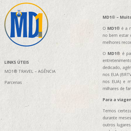
MD1® – Muito
O
MD1
® é a m
no bem estar 
melhores reco
O
MD1
® é par
entretenimento
LINKS ÚTEIS
dedicado, agên
MD1® TRAVEL – AGÊNCIA
nos EUA (BRTVM
nos EUA)
e m
Parcerias
milhares de fa
Para a viage
Temos certeza
durante meses
outros lugare