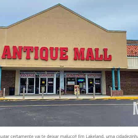
e lugar certamente vai te deixar maluco!! Em Lakeland, uma cidadezin