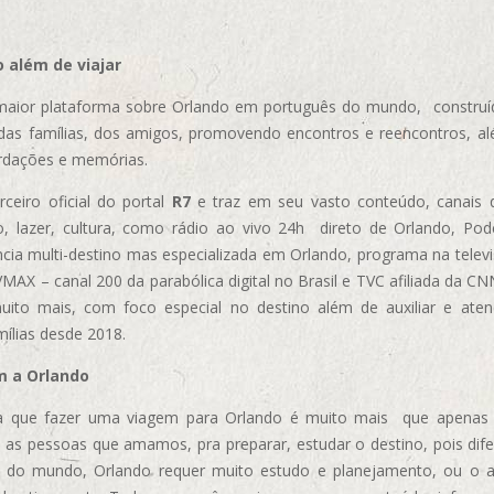
 além de viajar
aior plataforma sobre Orlando em português do mundo, construída
das famílias, dos amigos, promovendo encontros e reencontros, al
rdações e memórias.
ceiro oficial do portal
R7
e traz em seu vasto conteúdo, canais 
, lazer, cultura, como rádio ao vivo 24h direto de Orlando, Podc
cia multi-destino mas especializada em Orlando, programa na televi
AX – canal 200 da parabólica digital no Brasil e TVC afiliada da CN
uito mais, com foco especial no destino além de auxiliar e aten
mílias desde 2018.
m a Orlando
 que fazer uma viagem para Orlando é muito mais que apenas vi
 as pessoas que amamos, pra preparar, estudar o destino, pois dif
s do mundo, Orlando requer muito estudo e planejamento, ou o 