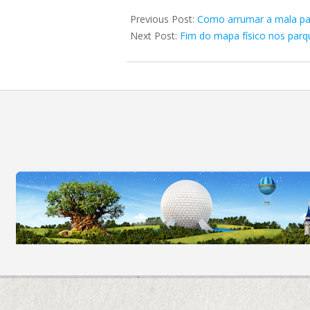
2023-
12-
Previous Post:
Como arrumar a mala pa
24
Next Post:
Fim do mapa físico nos parq