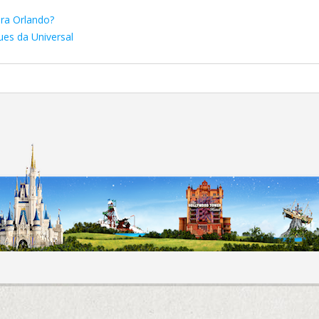
ra Orlando?
ues da Universal