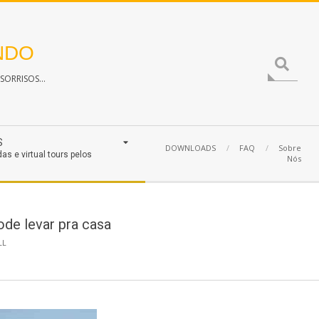
NDO
Search
ORRISOS...
S
DOWNLOADS
FAQ
Sobre
das e virtual tours pelos
Nós
ode levar pra casa
LL