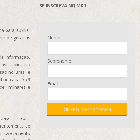
SE INSCREVA NO MD1
 para auxiliar
ém de gerar as
Nome
de informação,
Sobrenome
ast, aplicativo
são no Brasil e
N no canal 55.9
Email
der milhares e
ajar. É reunir
erentemente de
aproveitamento