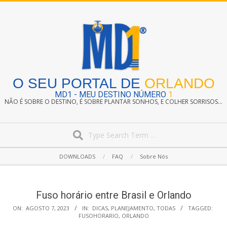
Skip
to
content
O SEU PORTAL DE
ORLANDO
MD1 - MEU DESTINO NÚMERO
1
NÃO É SOBRE O DESTINO, É SOBRE PLANTAR SONHOS, E COLHER SORRISOS...
Search
Secondary
DOWNLOADS
FAQ
Sobre Nós
Navigation
Menu
Fuso horário entre Brasil e Orlando
ON:
AGOSTO 7, 2023
IN:
DICAS
,
PLANEJAMENTO
,
TODAS
TAGGED:
FUSOHORARIO
,
ORLANDO