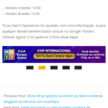
– Horário Orlando: 13:00
– Horário Brasília: 15:00
Ficou claro? Esperamos ter ajudado com essa informação, e para
qualquer dúvida também basta colocar no Google “horário
Orlando agora” e irá aparecer a hora atual daqui.
2023-
08-
Previous Post:
Show de projeções na Árvore da Vida no Animal
07
Kingdom irá retornar em novembro
Next Post:
Onde encontrar os personagens na festa de