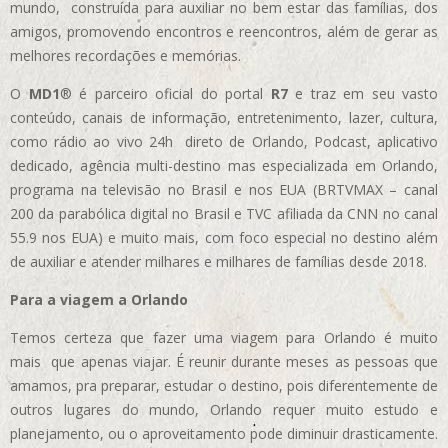
mundo, construída para auxiliar no bem estar das famílias, dos
amigos, promovendo encontros e reencontros, além de gerar as
melhores recordações e memórias.
O
MD1
® é parceiro oficial do portal
R7
e traz em seu vasto
conteúdo, canais de informação, entretenimento, lazer, cultura,
como rádio ao vivo 24h direto de Orlando, Podcast, aplicativo
dedicado, agência multi-destino mas especializada em Orlando,
programa na televisão no Brasil e nos EUA (BRTVMAX – canal
200 da parabólica digital no Brasil e TVC afiliada da CNN no canal
55.9 nos EUA)
e muito mais, com foco especial no destino além
de auxiliar e atender milhares e milhares de famílias desde 2018.
Para a viagem a Orlando
Temos certeza que fazer uma viagem para Orlando é muito
mais que apenas viajar. É reunir durante meses as pessoas que
amamos, pra preparar, estudar o destino, pois diferentemente de
outros lugares do mundo, Orlando requer muito estudo e
planejamento, ou o aproveitamento pode diminuir drasticamente.