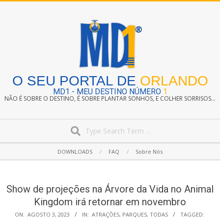
Skip
to
content
O SEU PORTAL DE
ORLANDO
MD1 - MEU DESTINO NÚMERO
1
NÃO É SOBRE O DESTINO, É SOBRE PLANTAR SONHOS, E COLHER SORRISOS...
Search
Secondary
DOWNLOADS
FAQ
Sobre Nós
Navigation
Menu
Show de projeções na Árvore da Vida no Animal
Kingdom irá retornar em novembro
ON:
AGOSTO 3, 2023
IN:
ATRAÇÕES
,
PARQUES
,
TODAS
TAGGED: