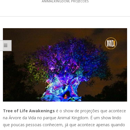
ANIMALKINGDOM
,
PROJECOES
Tree of Life Awakenings
é o show de projeções que acontece
na Árvore da Vida no parque Animal Kingdom. É um show lindo
que poucas pessoas conhecem, já que acontece apenas quando