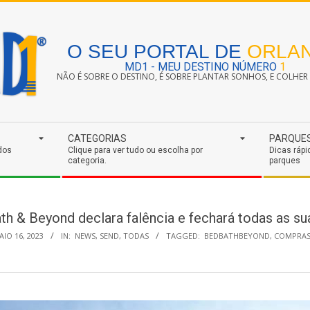
O SEU PORTAL DE
ORLA
MD1 - MEU DESTINO NÚMERO
1
NÃO É SOBRE O DESTINO, É SOBRE PLANTAR SONHOS, E COLHER S
CATEGORIAS
PARQUE
dos
Clique para ver tudo ou escolha por
Dicas rápi
categoria.
parques
th & Beyond declara falência e fechará todas as sua
AIO 16, 2023
IN:
NEWS
,
SEND
,
TODAS
TAGGED:
BEDBATHBEYOND
,
COMPRA