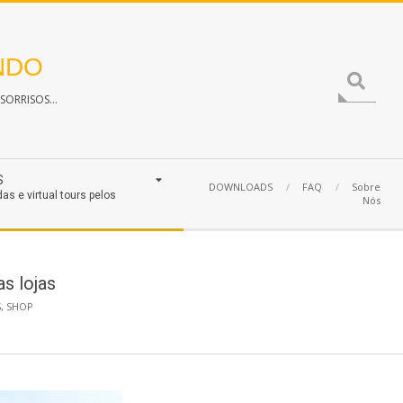
NDO
Search
ORRISOS...
S
DOWNLOADS
FAQ
Sobre
das e virtual tours pelos
Nós
s lojas
S
,
SHOP