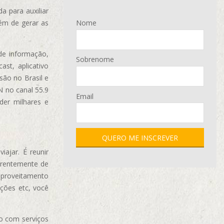
 para auxiliar
ém de gerar as
Nome
de informação,
Sobrenome
ast, aplicativo
são no Brasil e
N no canal 55.9
Email
der milhares e
ajar. É reunir
erentemente de
aproveitamento
ções etc, você
o com serviços