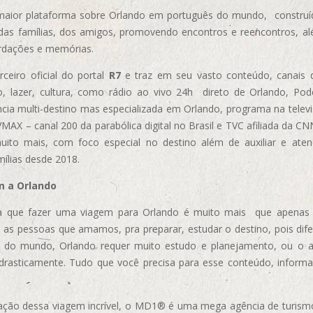
aior plataforma sobre Orlando em português do mundo, construída
das famílias, dos amigos, promovendo encontros e reencontros, al
rdações e memórias.
ceiro oficial do portal
R7
e traz em seu vasto conteúdo, canais 
, lazer, cultura, como rádio ao vivo 24h direto de Orlando, Podc
cia multi-destino mas especializada em Orlando, programa na televi
AX – canal 200 da parabólica digital no Brasil e TVC afiliada da CN
uito mais, com foco especial no destino além de auxiliar e aten
mílias desde 2018.
m a Orlando
 que fazer uma viagem para Orlando é muito mais que apenas vi
 as pessoas que amamos, pra preparar, estudar o destino, pois dif
s do mundo, Orlando requer muito estudo e planejamento, ou o 
 drasticamente. Tudo que você precisa para esse conteúdo, informa
ização dessa viagem incrível, o MD1® é uma mega agência de turism