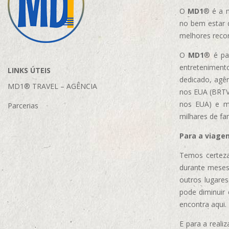
O
MD1
® é a m
no bem estar 
melhores reco
O
MD1
® é par
entretenimento
LINKS ÚTEIS
dedicado, agên
MD1® TRAVEL – AGÊNCIA
nos EUA (BRTVM
nos EUA)
e m
Parcerias
milhares de fa
Para a viage
Temos certeza
durante meses
outros lugare
pode diminuir
encontra aqui.
E para a real