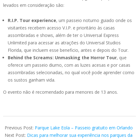
levados em consideração são:
R.I.P. Tour experience
, um passeio noturno guiado onde os
visitantes recebem acesso V.I.P. e prioritário às casas
assombradas e shows, além de ter o Universal Express
Unlimited para acessar as atrações do Universal Studios
Florida, que incluem esse beneficio, antes e depois do Tour.
Behind the Screams: Unmasking the Horror Tour
, que
oferece um passeio diurno, com as luzes acesas e por casas
assombradas selecionadas, no qual você pode aprender como
os sustos ganham vida.
O evento não é recomendado para menores de 13 anos.
2023-
03-
Previous Post:
Parque Lake Eola – Passeio gratuito em Orlando
28
Next Post:
Dicas para melhorar sua experiência nos parques da