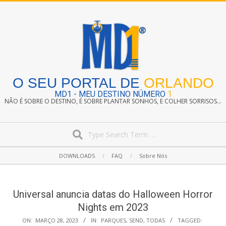
Skip
to
content
O SEU PORTAL DE
ORLANDO
MD1 - MEU DESTINO NÚMERO
1
NÃO É SOBRE O DESTINO, É SOBRE PLANTAR SONHOS, E COLHER SORRISOS...
Search
Secondary
DOWNLOADS
FAQ
Sobre Nós
Navigation
Menu
Universal anuncia datas do Halloween Horror
Nights em 2023
ON:
MARÇO 28, 2023
IN:
PARQUES
,
SEND
,
TODAS
TAGGED: