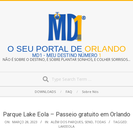
Skip
to
content
O SEU PORTAL DE
ORLANDO
MD1 - MEU DESTINO NÚMERO
1
NÃO É SOBRE O DESTINO, É SOBRE PLANTAR SONHOS, E COLHER SORRISOS...
Search
Secondary
DOWNLOADS
FAQ
Sobre Nós
Navigation
Menu
Parque Lake Eola – Passeio gratuito em Orlando
ON:
MARÇO 28, 2023
IN:
ALÉM DOS PARQUES
,
SEND
,
TODAS
TAGGED:
LAKEEOLA