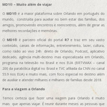
MD1® – Muito além de viajar
O
MD1
® é a maior plataforma sobre Orlando em português do
mundo, construída para auxiliar no bem estar das famílias, dos
amigos, promovendo encontros e reencontros, além de gerar as
melhores recordações e memórias.
O
MD1
® é parceiro oficial do portal
R7
e traz em seu vasto
conteúdo, canais de informação, entretenimento, lazer, cultura,
como rádio ao vivo 24h direto de Orlando, Podcast, aplicativo
dedicado, agência multi-destino mas especializada em Orlando,
programa na televisão no Brasil e nos EUA (BRTVMAX – canal
200 da parabólica digital no Brasil e TVC afiliada da CNN no canal
55.9 nos EUA)
e muito mais, com foco especial no destino além
de auxiliar e atender milhares e milhares de famílias desde 2018.
Para a viagem a Orlando
Temos certeza que fazer uma viagem para Orlando é muito
mais que apenas viajar. É reunir durante meses as pessoas que