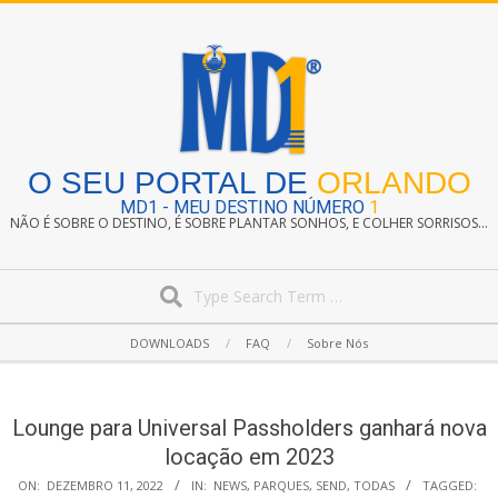
Skip
to
content
O SEU PORTAL DE
ORLANDO
MD1 - MEU DESTINO NÚMERO
1
NÃO É SOBRE O DESTINO, É SOBRE PLANTAR SONHOS, E COLHER SORRISOS...
Search
Secondary
DOWNLOADS
FAQ
Sobre Nós
Navigation
Menu
Lounge para Universal Passholders ganhará nova
locação em 2023
ON:
DEZEMBRO 11, 2022
IN:
NEWS
,
PARQUES
,
SEND
,
TODAS
TAGGED: