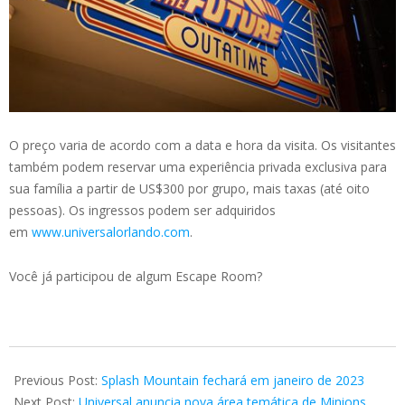
O preço varia de acordo com a data e hora da visita. Os visitantes
também podem reservar uma experiência privada exclusiva para
sua família a partir de US$300 por grupo, mais taxas (até oito
pessoas). Os ingressos podem ser adquiridos
em
www.universalorlando.com
.
Você já participou de algum Escape Room?
2022-
12-
Previous Post:
Splash Mountain fechará em janeiro de 2023
06
Next Post:
Universal anuncia nova área temática de Minions