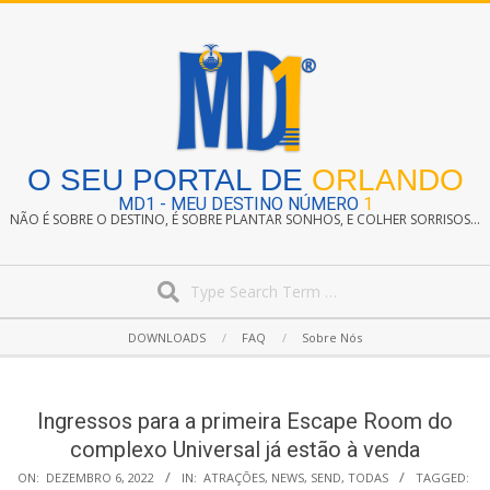
Skip
to
content
O SEU PORTAL DE
ORLANDO
MD1 - MEU DESTINO NÚMERO
1
NÃO É SOBRE O DESTINO, É SOBRE PLANTAR SONHOS, E COLHER SORRISOS...
Search
Secondary
DOWNLOADS
FAQ
Sobre Nós
Navigation
Menu
Ingressos para a primeira Escape Room do
complexo Universal já estão à venda
ON:
DEZEMBRO 6, 2022
IN:
ATRAÇÕES
,
NEWS
,
SEND
,
TODAS
TAGGED: