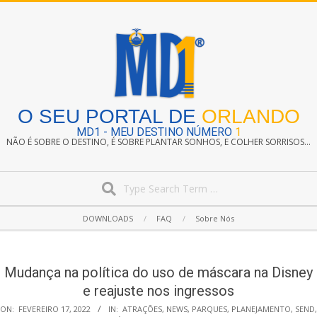
Skip
to
content
O SEU PORTAL DE
ORLANDO
MD1 - MEU DESTINO NÚMERO
1
NÃO É SOBRE O DESTINO, É SOBRE PLANTAR SONHOS, E COLHER SORRISOS...
Search
Secondary
DOWNLOADS
FAQ
Sobre Nós
Navigation
Menu
Mudança na política do uso de máscara na Disney
e reajuste nos ingressos
ON:
FEVEREIRO 17, 2022
IN:
ATRAÇÕES
,
NEWS
,
PARQUES
,
PLANEJAMENTO
,
SEND
,