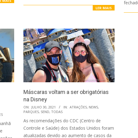
R MAIS
fechad
LER MAIS
Máscaras voltam a ser obrigatórias
na Disney
2021-
ON:
JULHO 30, 2021
IN:
ATRAÇÕES
,
NEWS
,
PARQUES
,
SEND
,
TODAS
07-
ES
As recomendações do CDC (Centro de
30
amanhã
Controle e Saúde) dos Estados Unidos foram
de
atualizadas devido ao aumento de casos da