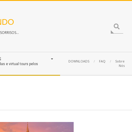
NDO
Search
ORRISOS...
S
DOWNLOADS
FAQ
Sobre
das e virtual tours pelos
Nós