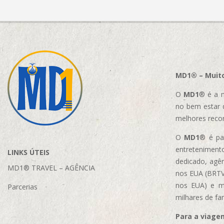
MD1® – Muito
O
MD1
® é a m
no bem estar 
melhores reco
O
MD1
® é par
entretenimento
LINKS ÚTEIS
dedicado, agên
MD1® TRAVEL – AGÊNCIA
nos EUA (BRTVM
nos EUA)
e m
Parcerias
milhares de fa
Para a viage