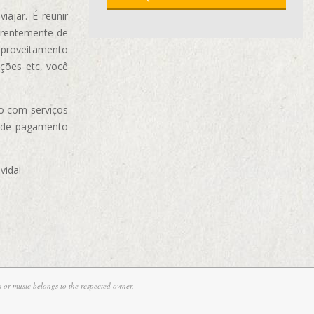
ajar. É reunir
erentemente de
aproveitamento
ções etc, você
o com serviços
 de pagamento
vida!
 or music belongs to the respected owner.