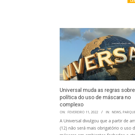
LE
Universal muda as regras sobre
política do uso de máscara no
complexo
2022-
ON:
FEVEREIRO 11, 2022
IN:
NEWS
,
PARQU
02-
A Universal divulgou que a partir de 
11
(12) não será mais obrigatório o uso 