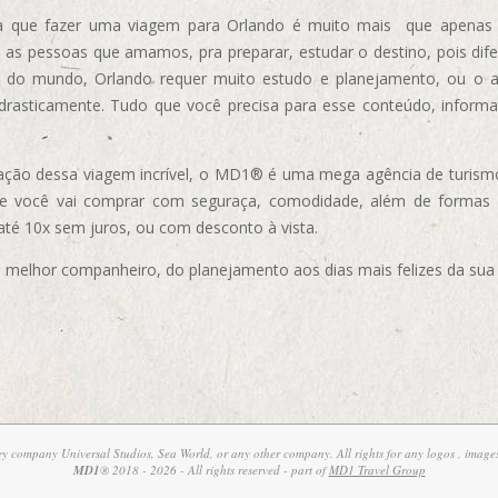
 que fazer uma viagem para Orlando é muito mais que apenas vi
 as pessoas que amamos, pra preparar, estudar o destino, pois dif
s do mundo, Orlando requer muito estudo e planejamento, ou o 
 drasticamente. Tudo que você precisa para esse conteúdo, informa
ização dessa viagem incrível, o MD1® é uma mega agência de turism
ue você vai comprar com seguraça, comodidade, além de formas
 até 10x sem juros, ou com desconto à vista.
elhor companheiro, do planejamento aos dias mais felizes da sua 
ney company Universal Studios, Sea World, or any other company. All rights for any logos , images
MD1
® 2018 - 2026 - All rights reserved - part of
MD1 Travel Group