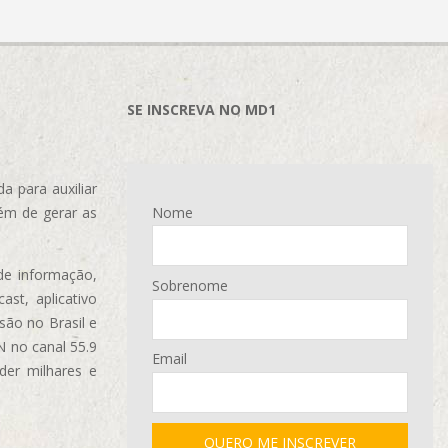
SE INSCREVA NO MD1
 para auxiliar
ém de gerar as
Nome
de informação,
Sobrenome
ast, aplicativo
são no Brasil e
N no canal 55.9
Email
der milhares e