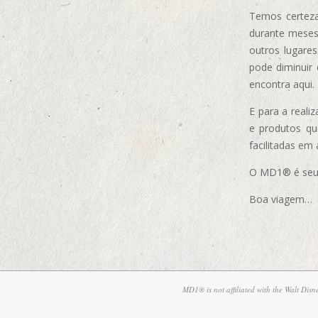
Temos certeza
durante meses
outros lugare
pode diminuir
encontra aqui.
E para a real
e produtos q
facilitadas em
O MD1® é seu m
Boa viagem…
MD1® is not affiliated with the Walt Dis