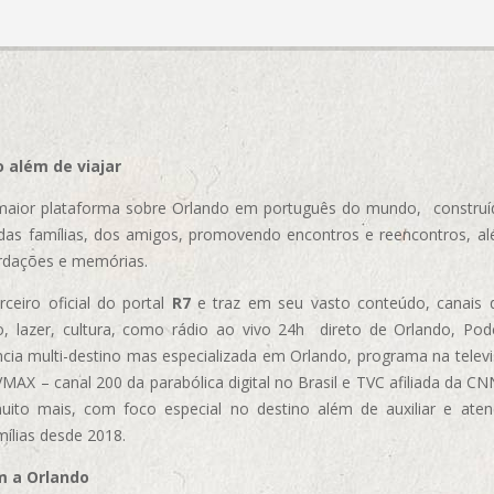
 além de viajar
aior plataforma sobre Orlando em português do mundo, construída
das famílias, dos amigos, promovendo encontros e reencontros, al
rdações e memórias.
ceiro oficial do portal
R7
e traz em seu vasto conteúdo, canais 
, lazer, cultura, como rádio ao vivo 24h direto de Orlando, Podc
cia multi-destino mas especializada em Orlando, programa na televi
AX – canal 200 da parabólica digital no Brasil e TVC afiliada da CN
uito mais, com foco especial no destino além de auxiliar e aten
mílias desde 2018.
m a Orlando