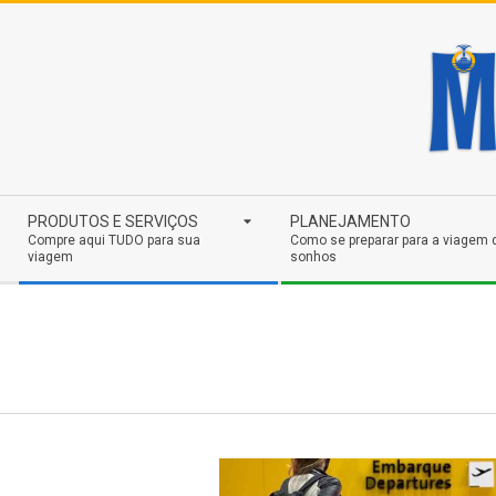
Skip
to
content
Secondary
PRODUTOS E SERVIÇOS
PLANEJAMENTO
Navigation
Compre aqui TUDO para sua
Como se preparar para a viagem 
viagem
sonhos
Menu