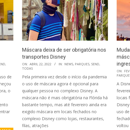
Máscara deixa de ser obrigatória nos
Mudan
transportes Disney
másca
2022-
ingre
END
,
ON:
ABRIL 22, 2022
IN:
NEWS
,
PARQUES
,
SEND
,
TODAS
04-
2022-
ON:
FEV
PARQUE
 uso de
Pela primeira vez desde o início da pandemia
22
02-
omeçou
o uso de máscara agora é opcional para
A Disne
17
ora, o
qualquer pessoa no complexo Disney. A
fevere
máscara não é mais obrigatória na Flórida há
locais
mento
bastante tempo, mas até fevereiro ainda era
Disney
entrar
exigido máscara em locais fechados no
uso de
complexo Disney como lojas, restaurantes,
fechad
filas, atrações
voltou