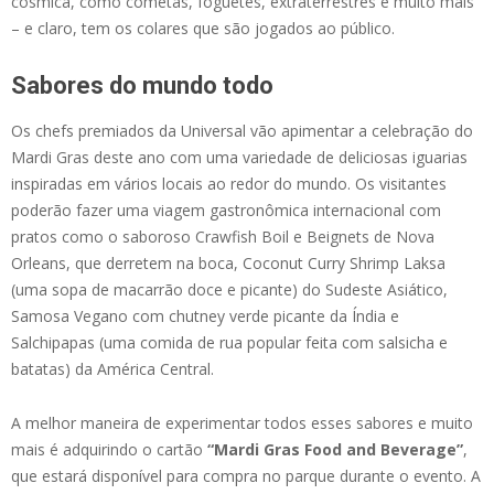
cósmica, como cometas, foguetes, extraterrestres e muito mais
– e claro, tem os colares que são jogados ao público.
Sabores do mundo todo
Os chefs premiados da Universal vão apimentar a celebração do
Mardi Gras deste ano com uma variedade de deliciosas iguarias
inspiradas em vários locais ao redor do mundo. Os visitantes
poderão fazer uma viagem gastronômica internacional com
pratos como o saboroso Crawfish Boil e Beignets de Nova
Orleans, que derretem na boca, Coconut Curry Shrimp Laksa
(uma sopa de macarrão doce e picante) do Sudeste Asiático,
Samosa Vegano com chutney verde picante da Índia e
Salchipapas (uma comida de rua popular feita com salsicha e
batatas) da América Central.
A melhor maneira de experimentar todos esses sabores e muito
mais é adquirindo o cartão
“Mardi Gras Food and Beverage”
,
que estará disponível para compra no parque durante o evento. A