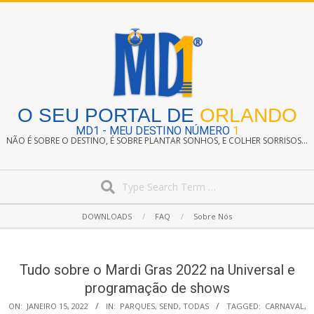
Skip
to
content
O SEU PORTAL DE
ORLANDO
MD1 - MEU DESTINO NÚMERO
1
NÃO É SOBRE O DESTINO, É SOBRE PLANTAR SONHOS, E COLHER SORRISOS...
Search
Secondary
DOWNLOADS
FAQ
Sobre Nós
Navigation
Menu
Tudo sobre o Mardi Gras 2022 na Universal e
programação de shows
ON:
JANEIRO 15, 2022
IN:
PARQUES
,
SEND
,
TODAS
TAGGED:
CARNAVAL
,