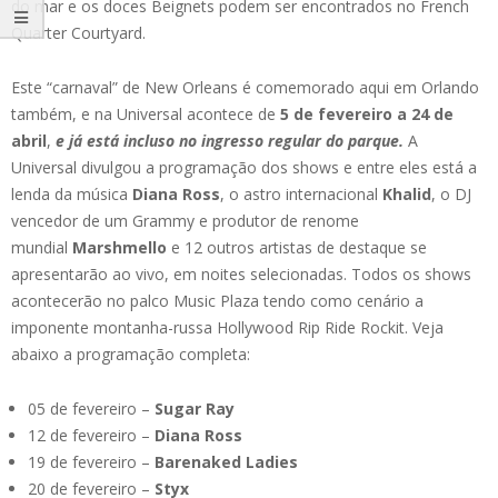
do mar e os doces Beignets podem ser encontrados no French
Quarter Courtyard.
Este “carnaval” de New Orleans é comemorado aqui em Orlando
também, e na Universal acontece de
5 de fevereiro a 24 de
abril
,
e já está incluso no ingresso regular do parque.
A
Universal divulgou a programação dos shows e entre eles está a
lenda da música
Diana Ross
, o astro internacional
Khalid
, o DJ
vencedor de um Grammy e produtor de renome
mundial
Marshmello
e 12 outros artistas de destaque se
apresentarão ao vivo, em noites selecionadas. Todos os shows
acontecerão no palco Music Plaza
tendo como cenário a
imponente montanha-russa Hollywood Rip Ride Rockit. Veja
abaixo a programação completa:
05 de fevereiro –
Sugar Ray
12 de fevereiro –
Diana Ross
19 de fevereiro –
Barenaked Ladies
20 de fevereiro –
Styx