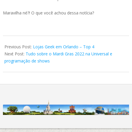
Maravilha né?! O que você achou dessa notícia?
2022-
01-
Previous Post:
Lojas Geek em Orlando – Top 4
05
Next Post:
Tudo sobre o Mardi Gras 2022 na Universal e
programação de shows