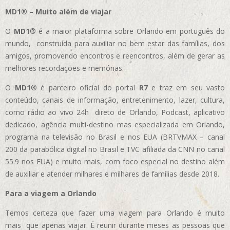
MD1® – Muito além de viajar
O
MD1
® é a maior plataforma sobre Orlando em português do
mundo, construída para auxiliar no bem estar das famílias, dos
amigos, promovendo encontros e reencontros, além de gerar as
melhores recordações e memórias.
O
MD1
® é parceiro oficial do portal
R7
e traz em seu vasto
conteúdo, canais de informação, entretenimento, lazer, cultura,
como rádio ao vivo 24h direto de Orlando, Podcast, aplicativo
dedicado, agência multi-destino mas especializada em Orlando,
programa na televisão no Brasil e nos EUA (BRTVMAX – canal
200 da parabólica digital no Brasil e TVC afiliada da CNN no canal
55.9 nos EUA)
e muito mais, com foco especial no destino além
de auxiliar e atender milhares e milhares de famílias desde 2018.
Para a viagem a Orlando
Temos certeza que fazer uma viagem para Orlando é muito
mais que apenas viajar. É reunir durante meses as pessoas que