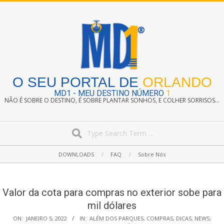
Skip
to
content
O SEU PORTAL DE
ORLANDO
MD1 - MEU DESTINO NÚMERO
1
NÃO É SOBRE O DESTINO, É SOBRE PLANTAR SONHOS, E COLHER SORRISOS...
Search
Secondary
DOWNLOADS
FAQ
Sobre Nós
Navigation
Menu
Valor da cota para compras no exterior sobe para
mil dólares
ON:
JANEIRO 5, 2022
IN:
ALÉM DOS PARQUES
,
COMPRAS
,
DICAS
,
NEWS
,