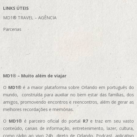
LINKS ÚTEIS
MD1® TRAVEL – AGÊNCIA
Parcerias
MD1® – Muito além de viajar
O
MD1
® é a maior plataforma sobre Orlando em português do
mundo, construída para auxiliar no bem estar das famílias, dos
amigos, promovendo encontros e reencontros, além de gerar as
melhores recordações e memórias.
O
MD1
® é parceiro oficial do portal
R7
e traz em seu vasto
conteúdo, canais de informação, entretenimento, lazer, cultura,
como rádio ao vivo 24h direto de Orlando, Podcast, aplicativo