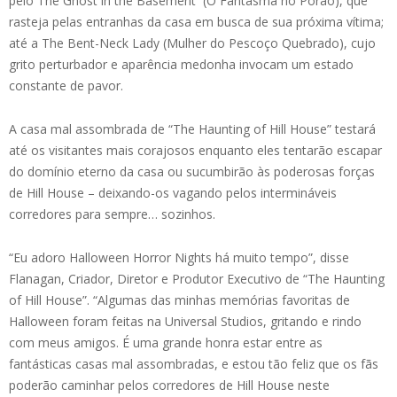
pelo The Ghost in the Basement (O Fantasma no Porão), que
rasteja pelas entranhas da casa em busca de sua próxima vítima;
até a The Bent-Neck Lady (Mulher do Pescoço Quebrado), cujo
grito perturbador e aparência medonha invocam um estado
constante de pavor.
A casa mal assombrada de “The Haunting of Hill House” testará
até os visitantes mais corajosos enquanto eles tentarão escapar
do domínio eterno da casa ou sucumbirão às poderosas forças
de Hill House – deixando-os vagando pelos intermináveis
corredores para sempre… sozinhos.
“Eu adoro Halloween Horror Nights há muito tempo”, disse
Flanagan, Criador, Diretor e Produtor Executivo de “The Haunting
of Hill House”. “Algumas das minhas memórias favoritas de
Halloween foram feitas na Universal Studios, gritando e rindo
com meus amigos. É uma grande honra estar entre as
fantásticas casas mal assombradas, e estou tão feliz que os fãs
poderão caminhar pelos corredores de Hill House neste