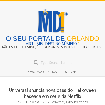
Skip
to
content
O SEU PORTAL DE
ORLANDO
MD1 - MEU DESTINO NÚMERO
1
NÃO É SOBRE O DESTINO, É SOBRE PLANTAR SONHOS, E COLHER SORRISOS...
Search
Secondary
DOWNLOADS
FAQ
Sobre Nós
Navigation
Menu
Universal anuncia nova casa do Halloween
baseada em série da Netflix
ON:
JULHO 8, 2021
IN:
ATRAÇÕES
,
PARQUES
,
TODAS