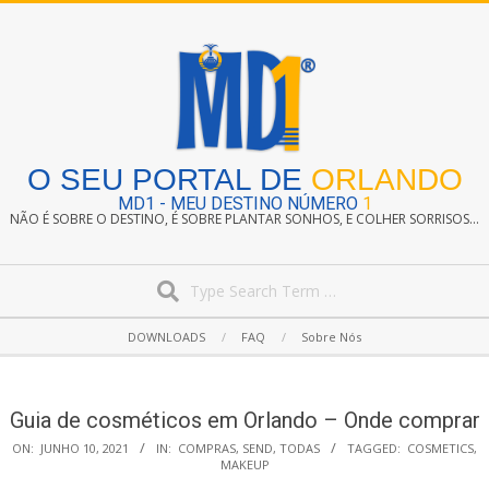
Skip
to
content
O SEU PORTAL DE
ORLANDO
MD1 - MEU DESTINO NÚMERO
1
NÃO É SOBRE O DESTINO, É SOBRE PLANTAR SONHOS, E COLHER SORRISOS...
Search
Secondary
DOWNLOADS
FAQ
Sobre Nós
Navigation
Menu
Guia de cosméticos em Orlando – Onde comprar
ON:
JUNHO 10, 2021
IN:
COMPRAS
,
SEND
,
TODAS
TAGGED:
COSMETICS
,
MAKEUP