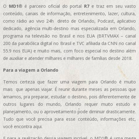
O
MD1
® é parceiro oficial do portal
R7
e traz em seu vasto
conteúdo, canais de informação, entretenimento, lazer, cultura,
como rádio ao vivo 24h direto de Orlando, Podcast, aplicativo
dedicado, agência multi-destino mas especializada em Orlando,
programa na televisão no Brasil e nos EUA (BRTVMAX – canal
200 da parabólica digital no Brasil e TVC afiliada da CNN no canal
55.9 nos EUA)
e muito mais, com foco especial no destino além
de auxiliar e atender milhares e milhares de famílias desde 2018.
Para a viagem a Orlando
Temos certeza que fazer uma viagem para Orlando é muito
mais que apenas viajar. É reunir durante meses as pessoas que
amamos, pra preparar, estudar o destino, pois diferentemente de
outros lugares do mundo, Orlando requer muito estudo e
planejamento, ou o aproveitamento pode diminuir drasticamente.
Tudo que você precisa para esse conteúdo, informações etc,
você encontra aqui.
E para a realização dessa viagem incrível, o MD1® é uma mega