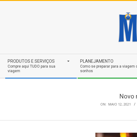
Skip
to
content
Secondary
PRODUTOS E SERVIÇOS
PLANEJAMENTO
Navigation
Compre aqui TUDO para sua
Como se preparar para a viagem 
viagem
sonhos
Menu
Novo r
ON:
MAIO 12, 2021