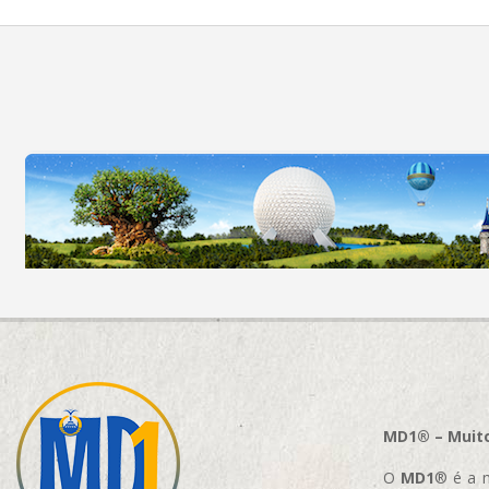
MD1® – Muito
O
MD1
® é a m