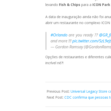
levando
Fish & Chips
para a
ICON Park
A data de inauguração ainda não foi an
abrir um restaurante no complexo ICON
#Orlando
are you ready ??
@GR_fi
and more !!!
pic.twitter.com/SzL9eJ
— Gordon Ramsay (@GordonRam
Opções de restaurantes e diferentes cul
incrível né?!
2021-
05-
Previous Post:
Universal Legacy Store c
12
Next Post:
CDC confirma que pessoas t