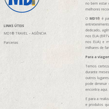
no bem estar 
melhores reco
O
MD1
® é par
entretenimento
LINKS ÚTEIS
dedicado, agên
MD1® TRAVEL – AGÊNCIA
nos EUA (BRTVM
nos EUA)
e m
Parcerias
milhares de fa
Para a viage
Temos certeza
durante meses
outros lugare
pode diminuir
encontra aqui.
E para a real
e produtos q