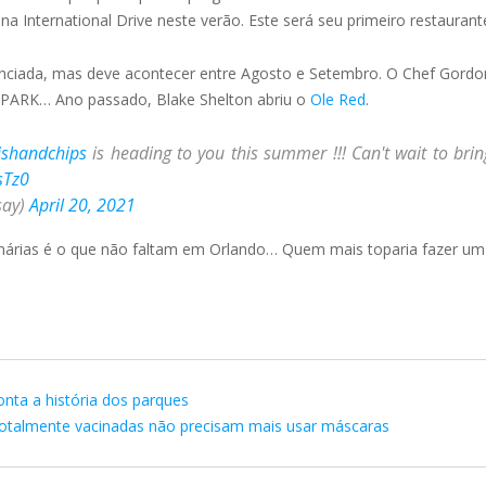
na International Drive neste verão. Este será seu primeiro restaurant
unciada, mas deve acontecer entre Agosto e Setembro. O Chef Gord
 PARK… Ano passado, Blake Shelton abriu o
Ole Red
.
shandchips
is heading to you this summer !!! Can't wait to bri
sTz0
say)
April 20, 2021
inárias é o que não faltam em Orlando… Quem mais toparia fazer um 
onta a história dos parques
otalmente vacinadas não precisam mais usar máscaras