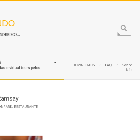
NDO
Search
ORRISOS...
S
DOWNLOADS
FAQ
Sobre
das e virtual tours pelos
Nós
 Ramsay
ONPARK
,
RESTAURANTE