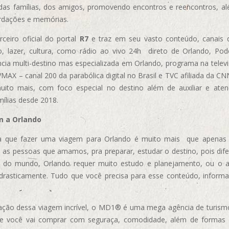
das famílias, dos amigos, promovendo encontros e reencontros, al
rdações e memórias.
ceiro oficial do portal
R7
e traz em seu vasto conteúdo, canais 
, lazer, cultura, como rádio ao vivo 24h direto de Orlando, Podc
cia multi-destino mas especializada em Orlando, programa na televi
AX – canal 200 da parabólica digital no Brasil e TVC afiliada da CN
uito mais, com foco especial no destino além de auxiliar e aten
mílias desde 2018.
m a Orlando
 que fazer uma viagem para Orlando é muito mais que apenas vi
 as pessoas que amamos, pra preparar, estudar o destino, pois dif
s do mundo, Orlando requer muito estudo e planejamento, ou o 
 drasticamente. Tudo que você precisa para esse conteúdo, informa
ização dessa viagem incrível, o MD1® é uma mega agência de turism
ue você vai comprar com seguraça, comodidade, além de formas