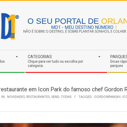
O SEU PORTAL DE
ORLA
MD1 - MEU DESTINO NÚMERO
1
NÃO É SOBRE O DESTINO, É SOBRE PLANTAR SONHOS, E COLHER S
CATEGORIAS
PARQUE
dos
Clique para ver tudo ou escolha por
Dicas rápi
categoria.
parques
estaurante em Icon Park do famoso chef Gordon
IN:
NOVIDADES
,
RESTAURANTES
,
SEND
,
TODAS
TAGGED:
GORDONRAMSAY
,
IC