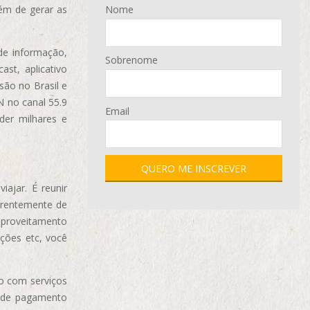
ém de gerar as
Nome
de informação,
Sobrenome
ast, aplicativo
são no Brasil e
N no canal 55.9
Email
der milhares e
ajar. É reunir
erentemente de
aproveitamento
ções etc, você
o com serviços
 de pagamento