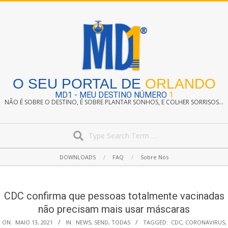
Skip
to
content
O SEU PORTAL DE
ORLANDO
MD1 - MEU DESTINO NÚMERO
1
NÃO É SOBRE O DESTINO, É SOBRE PLANTAR SONHOS, E COLHER SORRISOS...
Search
Secondary
DOWNLOADS
FAQ
Sobre Nós
Navigation
Menu
CDC confirma que pessoas totalmente vacinadas
não precisam mais usar máscaras
ON:
MAIO 13, 2021
IN:
NEWS
,
SEND
,
TODAS
TAGGED:
CDC
,
CORONAVIRUS
,