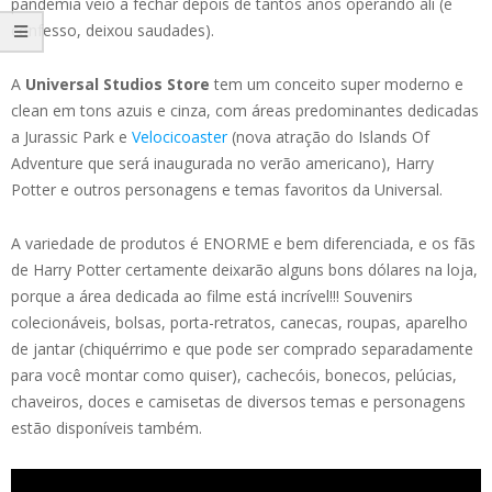
pandemia veio a fechar depois de tantos anos operando ali (e
confesso, deixou saudades).
A
Universal Studios Store
tem um conceito super moderno e
clean em tons azuis e cinza, com áreas predominantes dedicadas
a Jurassic Park e
Velocicoaster
(nova atração do Islands Of
Adventure que será inaugurada no verão americano), Harry
Potter e outros personagens e temas favoritos da Universal.
A variedade de produtos é ENORME e bem diferenciada, e os fãs
de Harry Potter certamente deixarão alguns bons dólares na loja,
porque a área dedicada ao filme está incrível!!! Souvenirs
colecionáveis, bolsas, porta-retratos, canecas, roupas, aparelho
de jantar (chiquérrimo e que pode ser comprado separadamente
para você montar como quiser), cachecóis, bonecos, pelúcias,
chaveiros, doces e camisetas de diversos temas e personagens
estão disponíveis também.