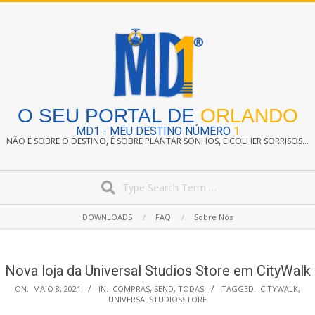
Skip
to
content
O SEU PORTAL DE
ORLANDO
MD1 - MEU DESTINO NÚMERO
1
NÃO É SOBRE O DESTINO, É SOBRE PLANTAR SONHOS, E COLHER SORRISOS...
Search
Secondary
DOWNLOADS
FAQ
Sobre Nós
Navigation
Menu
Nova loja da Universal Studios Store em CityWalk
ON:
MAIO 8, 2021
IN:
COMPRAS
,
SEND
,
TODAS
TAGGED:
CITYWALK
,
UNIVERSALSTUDIOSSTORE