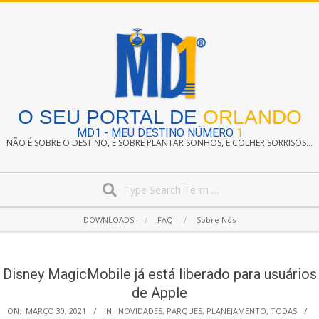
Skip
to
content
O SEU PORTAL DE
ORLANDO
MD1 - MEU DESTINO NÚMERO
1
NÃO É SOBRE O DESTINO, É SOBRE PLANTAR SONHOS, E COLHER SORRISOS...
Search
Secondary
DOWNLOADS
FAQ
Sobre Nós
Navigation
Menu
Disney MagicMobile já está liberado para usuários
de Apple
ON:
MARÇO 30, 2021
IN:
NOVIDADES
,
PARQUES
,
PLANEJAMENTO
,
TODAS