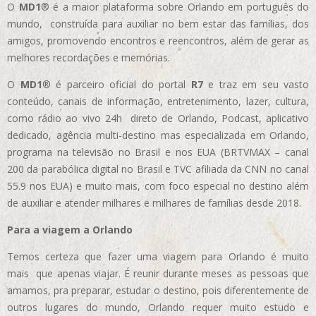
O
MD1
® é a maior plataforma sobre Orlando em português do
mundo, construída para auxiliar no bem estar das famílias, dos
amigos, promovendo encontros e reencontros, além de gerar as
melhores recordações e memórias.
O
MD1
® é parceiro oficial do portal
R7
e traz em seu vasto
conteúdo, canais de informação, entretenimento, lazer, cultura,
como rádio ao vivo 24h direto de Orlando, Podcast, aplicativo
dedicado, agência multi-destino mas especializada em Orlando,
programa na televisão no Brasil e nos EUA (BRTVMAX – canal
200 da parabólica digital no Brasil e TVC afiliada da CNN no canal
55.9 nos EUA)
e muito mais, com foco especial no destino além
de auxiliar e atender milhares e milhares de famílias desde 2018.
Para a viagem a Orlando
Temos certeza que fazer uma viagem para Orlando é muito
mais que apenas viajar. É reunir durante meses as pessoas que
amamos, pra preparar, estudar o destino, pois diferentemente de
outros lugares do mundo, Orlando requer muito estudo e