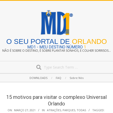
Skip
to
content
O SEU PORTAL DE
ORLANDO
MD1 - MEU DESTINO NÚMERO
1
NÃO É SOBRE O DESTINO, É SOBRE PLANTAR SONHOS, E COLHER SORRISOS...
Search
Secondary
DOWNLOADS
FAQ
Sobre Nós
Navigation
Menu
15 motivos para visitar o complexo Universal
Orlando
ON:
MARÇO 27, 2021
IN:
ATRAÇÕES
,
PARQUES
,
TODAS
TAGGED: