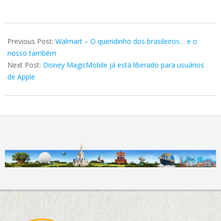
2021-
03-
Previous Post:
Walmart – O queridinho dos brasileiros… e o
27
nosso também
Next Post:
Disney MagicMobile já está liberado para usuários
de Apple