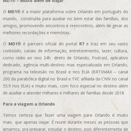
MD1® – Muito além de viajar
O
MD1
® é a maior plataforma sobre Orlando em português do
mundo, construída para auxiliar no bem estar das famílias, dos
amigos, promovendo encontros e reencontros, além de gerar as
melhores recordações e memórias.
O
MD1
® é parceiro oficial do portal
R7
e traz em seu vasto
conteúdo, canais de informação, entretenimento, lazer, cultura,
como rádio ao vivo 24h direto de Orlando, Podcast, aplicativo
dedicado, agência multi-destino mas especializada em Orlando,
programa na televisão no Brasil e nos EUA (BRTVMAX – canal
200 da parabólica digital no Brasil e TVC afiliada da CNN no canal
55.9 nos EUA)
e muito mais, com foco especial no destino além
de auxiliar e atender milhares e milhares de famílias desde 2018.
Para a viagem a Orlando
Temos certeza que fazer uma viagem para Orlando é muito
mais que apenas viajar. É reunir durante meses as pessoas que
amamos, pra preparar, estudar o destino, pois diferentemente de