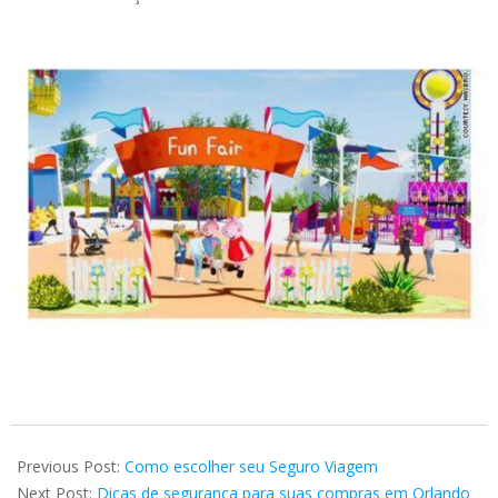
2021-
02-
Previous Post:
Como escolher seu Seguro Viagem
28
Next Post:
Dicas de segurança para suas compras em Orlando