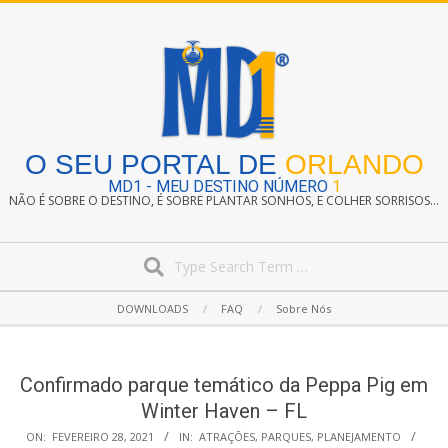
Skip
to
content
O SEU PORTAL DE
ORLANDO
MD1 - MEU DESTINO NÚMERO
1
NÃO É SOBRE O DESTINO, É SOBRE PLANTAR SONHOS, E COLHER SORRISOS...
Search
Secondary
DOWNLOADS
FAQ
Sobre Nós
Navigation
Menu
Confirmado parque temático da Peppa Pig em
Winter Haven – FL
ON:
FEVEREIRO 28, 2021
IN:
ATRAÇÕES
,
PARQUES
,
PLANEJAMENTO